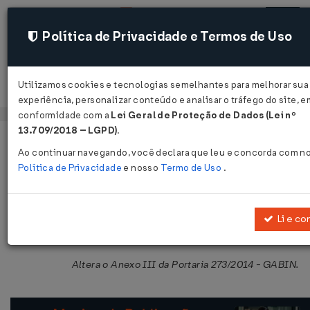
Política de Privacidade e Termos de Uso
Utilizamos cookies e tecnologias semelhantes para melhorar sua
Acessar
experiência, personalizar conteúdo e analisar o tráfego do site, e
conformidade com a
Lei Geral de Proteção de Dados (Lei nº
13.709/2018 – LGPD)
.
Página Inicial
Legislações
Legislação Estadual - Maranhão
Ao continuar navegando, você declara que leu e concorda com n
Política de Privacidade
e nosso
Termo de Uso
.
Portaria GABIN Nº 39 DE 28/01/201
Publicado no DOE - MA em 30 jan 2019
Li e co
Compartilhar:
Altera o Anexo III da Portaria 273/2014 - GABIN.