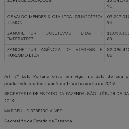
ZURIQUE LOCAÇÕES
18.042.75
91
OSVALDO MENDES & CIA LTDA. (MUNICÍPIO:
07.227.01
TIMON)
94
ZANCHETTUR COLETIVOS LTDA -
11.859.10
IMPERATRIZ
83
ZANCHETTUR AGÊNCIA DE VIAGENS E
82.096.41
TURISMO LTDA.
86
Art. 2º Esta Portaria entra em vigor na data de sua pu
produzindo efeitos a partir de 1º de fevereiro de 2019.
SECRETARIA DE ESTADO DA FAZENDA, SÃO LUÍS, 28 DE J
2019.
MARCELLUS RIBEIRO ALVES
Secretário de Estado da Fazenda