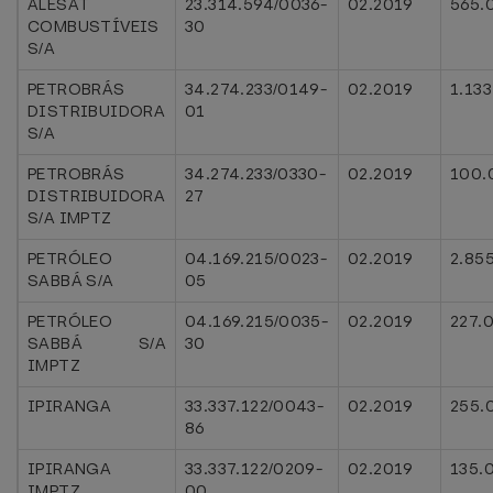
ALESAT
23.314.594/0036-
02.2019
565.
COMBUSTÍVEIS
30
S/A
PETROBRÁS
34.274.233/0149-
02.2019
1.13
DISTRIBUIDORA
01
S/A
PETROBRÁS
34.274.233/0330-
02.2019
100.
DISTRIBUIDORA
27
S/A IMPTZ
PETRÓLEO
04.169.215/0023-
02.2019
2.85
SABBÁ S/A
05
PETRÓLEO
04.169.215/0035-
02.2019
227.
SABBÁ S/A
30
IMPTZ
IPIRANGA
33.337.122/0043-
02.2019
255.
86
IPIRANGA
33.337.122/0209-
02.2019
135.
IMPTZ
00