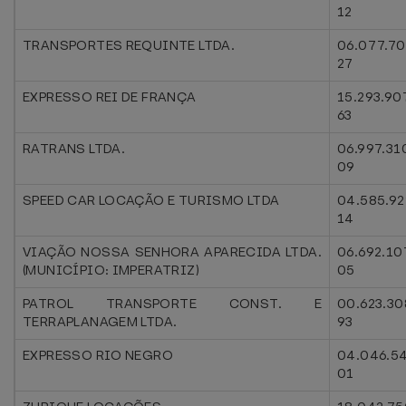
12
TRANSPORTES REQUINTE LTDA.
06.077.7
27
EXPRESSO REI DE FRANÇA
15.293.90
63
RATRANS LTDA.
06.997.31
09
SPEED CAR LOCAÇÃO E TURISMO LTDA
04.585.92
14
VIAÇÃO NOSSA SENHORA APARECIDA LTDA.
06.692.10
(MUNICÍPIO: IMPERATRIZ)
05
PATROL TRANSPORTE CONST. E
00.623.30
TERRAPLANAGEM LTDA.
93
EXPRESSO RIO NEGRO
04.046.5
01