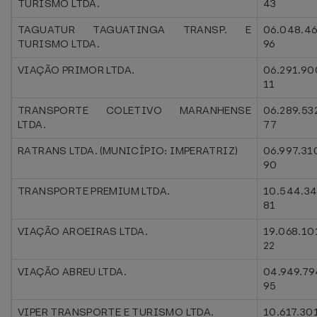
TURISMO LTDA.
43
TAGUATUR TAGUATINGA TRANSP. E
06.048.4
TURISMO LTDA.
96
VIAÇÃO PRIMOR LTDA.
06.291.90
11
TRANSPORTE COLETIVO MARANHENSE
06.289.53
LTDA.
77
RATRANS LTDA. (MUNICÍPIO: IMPERATRIZ)
06.997.31
90
TRANSPORTE PREMIUM LTDA.
10.544.3
81
VIAÇÃO AROEIRAS LTDA.
19.068.10
22
VIAÇÃO ABREU LTDA.
04.949.79
95
VIPER TRANSPORTE E TURISMO LTDA.
10.617.30