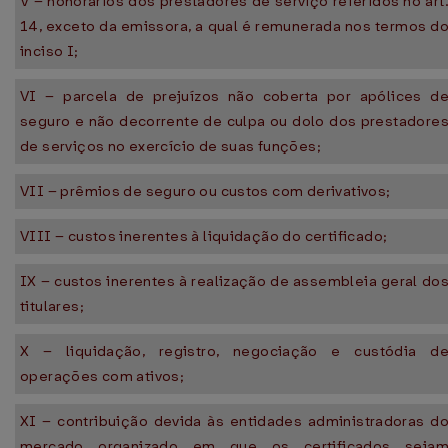
V – honorários dos prestadores de serviço referidos no art
14, exceto da emissora, a qual é remunerada nos termos d
inciso I;
VI – parcela de prejuízos não coberta por apólices d
seguro e não decorrente de culpa ou dolo dos prestadore
de serviços no exercício de suas funções;
VII – prêmios de seguro ou custos com derivativos;
VIII – custos inerentes à liquidação do certificado;
IX – custos inerentes à realização de assembleia geral do
titulares;
X – liquidação, registro, negociação e custódia d
operações com ativos;
XI – contribuição devida às entidades administradoras d
mercado organizado em que os certificados seja