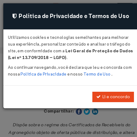
Política de Privacidade e Termos de Uso
Utilizamos cookies e tecnologias semelhantes para melhorar
Acessar
sua experiência, personalizar conteúdo e analisar o tráfego do
site, em conformidade com a
Lei Geral de Proteção de Dados
(Lei nº 13.709/2018 – LGPD)
.
Página Inicial
Legislações
Legislação Federal
Volta
Ao continuar navegando, você declara que leu e concorda com
nossa
Política de Privacidade
e nosso
Termo de Uso
.
Instrução CVM Nº 600 DE
01/08/2018
Li e concordo
Publicado no DOU em 1 ago 2018
Compartilhar:
Dispõe sobre o regime dos Certificados de Recebíveis do
Agronegócio objeto de oferta pública de distribuição, e altera