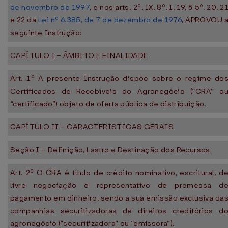
de novembro de 1997
, e nos arts. 2º, IX, 8º, I, 19, § 5º, 20, 2
e 22 da
Lei nº 6.385, de 7 de dezembro de 1976
, APROVOU 
seguinte Instrução:
CAPÍTULO I – ÂMBITO E FINALIDADE
Art. 1º A presente Instrução dispõe sobre o regime do
Certificados de Recebíveis do Agronegócio (“CRA” o
“certificado”) objeto de oferta pública de distribuição.
CAPÍTULO II – CARACTERÍSTICAS GERAIS
Seção I – Definição, Lastro e Destinação dos Recursos
Art. 2º O CRA é título de crédito nominativo, escritural, d
livre negociação e representativo de promessa d
pagamento em dinheiro, sendo a sua emissão exclusiva da
companhias securitizadoras de direitos creditórios d
agronegócio (“securitizadora” ou “emissora”).