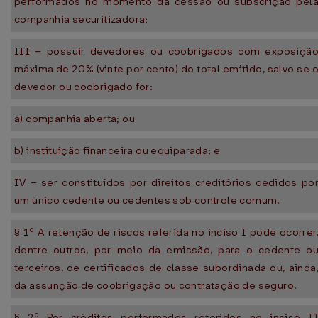
performados no momento da cessão ou subscrição pel
companhia securitizadora;
III – possuir devedores ou coobrigados com exposiçã
máxima de 20% (vinte por cento) do total emitido, salvo se 
devedor ou coobrigado for:
a) companhia aberta; ou
b) instituição financeira ou equiparada; e
IV – ser constituídos por direitos creditórios cedidos po
um único cedente ou cedentes sob controle comum.
§ 1º A retenção de riscos referida no inciso I pode ocorrer
dentre outros, por meio da emissão, para o cedente o
terceiros, de certificados de classe subordinada ou, ainda
da assunção de coobrigação ou contratação de seguro.
§ 2º Por créditos performados referidos no inciso I