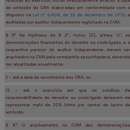
relativas ao exercício social imediatamente anterior à dat
de emissão do CRA elaboradas em conformidade com 
disposto na
Lei nº 6.404, de 15 de dezembro de 1976
, 
auditadas por auditor independente registrado na CVM.
§ 3º Na hipótese do § 2º, inciso III, alínea “c”, a
demonstrações financeiras do devedor ou coobrigado, e 
respectivo parecer do auditor independente, devem se
arquivados na CVM pela companhia securitizadora, devend
ser atualizadas anualmente:
I – até a data de vencimento dos CRA; ou
II – até o exercício em que os créditos d
responsabilidade do devedor ou coobrigado deixarem d
representar mais de 20% (vinte por cento) do lastro d
emissão.
§ 4º O arquivamento na CVM das demonstraçõe