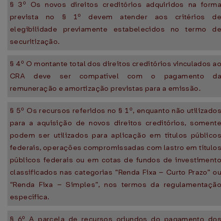
§ 3º Os novos direitos creditórios adquiridos na form
prevista no § 1º devem atender aos critérios d
elegibilidade previamente estabelecidos no termo d
securitização.
§ 4º O montante total dos direitos creditórios vinculados a
CRA deve ser compatível com o pagamento d
remuneração e amortização previstas para a emissão.
§ 5º Os recursos referidos no § 1º, enquanto não utilizado
para a aquisição de novos direitos creditórios, soment
podem ser utilizados para aplicação em títulos público
federais, operações compromissadas com lastro em título
públicos federais ou em cotas de fundos de investiment
classificados nas categorias “Renda Fixa – Curto Prazo” o
“Renda Fixa – Simples”, nos termos da regulamentaçã
específica.
§ 6º A parcela de recursos oriundos do pagamento do