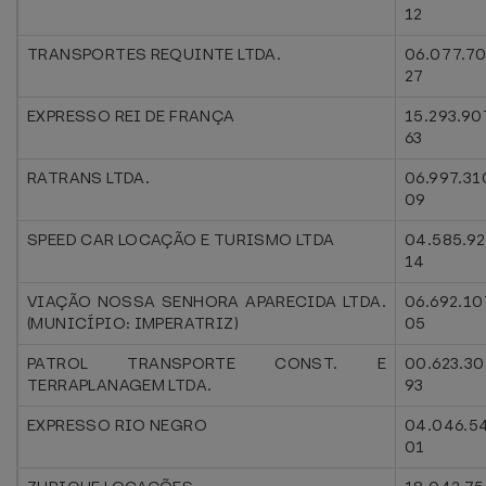
12
TRANSPORTES REQUINTE LTDA.
06.077.7
27
EXPRESSO REI DE FRANÇA
15.293.90
63
RATRANS LTDA.
06.997.31
09
SPEED CAR LOCAÇÃO E TURISMO LTDA
04.585.92
14
VIAÇÃO NOSSA SENHORA APARECIDA LTDA.
06.692.10
(MUNICÍPIO: IMPERATRIZ)
05
PATROL TRANSPORTE CONST. E
00.623.30
TERRAPLANAGEM LTDA.
93
EXPRESSO RIO NEGRO
04.046.5
01