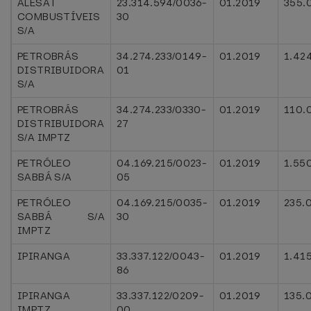
ALESAT
23.314.594/0036-
01.2019
355.
COMBUSTÍVEIS
30
S/A
PETROBRÁS
34.274.233/0149-
01.2019
1.42
DISTRIBUIDORA
01
S/A
PETROBRÁS
34.274.233/0330-
01.2019
110.
DISTRIBUIDORA
27
S/A IMPTZ
PETRÓLEO
04.169.215/0023-
01.2019
1.55
SABBÁ S/A
05
PETRÓLEO
04.169.215/0035-
01.2019
235.
SABBÁ S/A
30
IMPTZ
IPIRANGA
33.337.122/0043-
01.2019
1.41
86
IPIRANGA
33.337.122/0209-
01.2019
135.
IMPTZ
00