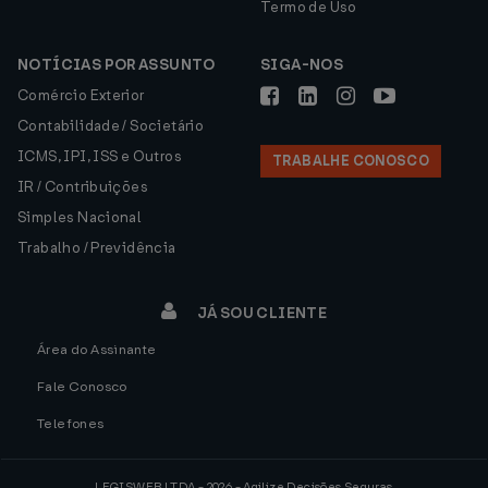
Termo de Uso
NOTÍCIAS POR ASSUNTO
SIGA-NOS
Comércio Exterior
Contabilidade / Societário
ICMS, IPI, ISS e Outros
TRABALHE CONOSCO
IR / Contribuições
Simples Nacional
Trabalho / Previdência
JÁ SOU CLIENTE
Área do Assinante
Fale Conosco
Telefones
LEGISWEB LTDA - 2026 - Agilize Decisões Seguras