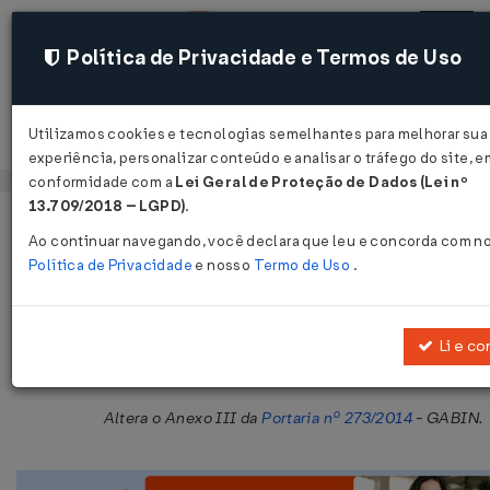
Política de Privacidade e Termos de Uso
Utilizamos cookies e tecnologias semelhantes para melhorar sua
Acessar
experiência, personalizar conteúdo e analisar o tráfego do site, e
conformidade com a
Lei Geral de Proteção de Dados (Lei nº
13.709/2018 – LGPD)
.
Página Inicial
Legislações
Legislação Estadual - Maranhão
Ao continuar navegando, você declara que leu e concorda com n
Política de Privacidade
e nosso
Termo de Uso
.
Portaria GABIN Nº 432 DE 20/12/20
Publicado no DOE - MA em 28 dez 2018
Li e co
Compartilhar:
Altera o Anexo III da
Portaria nº 273/2014
- GABIN.