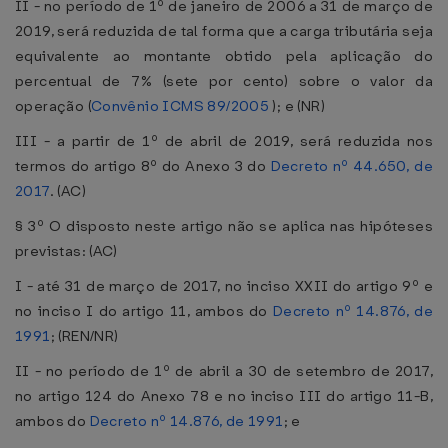
II - no período de 1º de janeiro de 2006 a 31 de março de
2019, será reduzida de tal forma que a carga tributária seja
equivalente ao montante obtido pela aplicação do
percentual de 7% (sete por cento) sobre o valor da
operação (
Convênio ICMS 89/2005
); e (NR)
III - a partir de 1º de abril de 2019, será reduzida nos
termos do artigo 8º do Anexo 3 do
Decreto nº 44.650, de
2017
. (AC)
§ 3º O disposto neste artigo não se aplica nas hipóteses
previstas: (AC)
I - até 31 de março de 2017, no inciso XXII do artigo 9º e
no inciso I do artigo 11, ambos do
Decreto nº 14.876, de
1991
; (REN/NR)
II - no período de 1º de abril a 30 de setembro de 2017,
no artigo 124 do Anexo 78 e no inciso III do artigo 11-B,
ambos do
Decreto nº 14.876, de 1991
; e