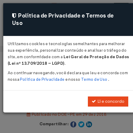
Política de Privacidade e Termos de
Uso
Acessar
Utilizamos cookies e tecnologias semelhantes para melhorar
sua experiência, personalizar conteúdo e analisar o tráfego do
site, em conformidade com a
Lei Geral de Proteção de Dados
Página Inicial
Legislações
(Lei nº 13.709/2018 – LGPD)
.
Legislação Estadual - Pernambuco
Ao continuar navegando, você declara que leu e concorda com
nossa
Política de Privacidade
e nosso
Termo de Uso
.
Voltar
Decreto Nº 46953 DE 28/12/2018
Li e concordo
Publicado no DOE - PE em 29 dez 2018
Compartilhar: