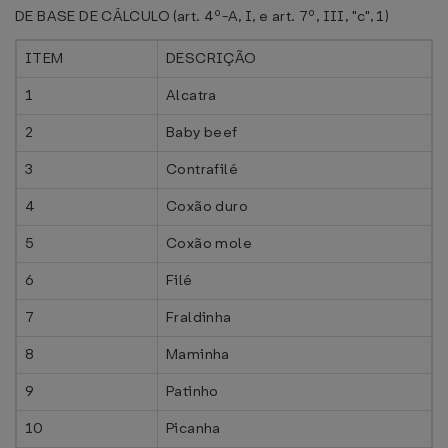
DE BASE DE CÁLCULO (art. 4º-A, I, e art. 7º, III, "c", 1)
ITEM
DESCRIÇÃO
1
Alcatra
2
Baby beef
3
Contrafilé
4
Coxão duro
5
Coxão mole
6
Filé
7
Fraldinha
8
Maminha
9
Patinho
10
Picanha