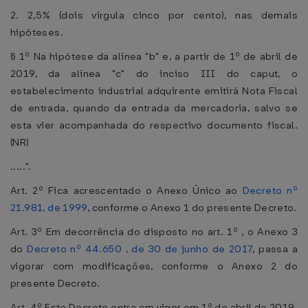
2. 2,5% (dois vírgula cinco por cento), nas demais
hipóteses.
§ 1º Na hipótese da alínea "b" e, a partir de 1º de abril de
2019, da alínea "c" do inciso III do caput, o
estabelecimento industrial adquirente emitirá Nota Fiscal
de entrada, quando da entrada da mercadoria, salvo se
esta vier acompanhada do respectivo documento fiscal.
(NR)
.....".
Art. 2º Fica acrescentado o Anexo Único ao
Decreto nº
21.981, de 1999
, conforme o Anexo 1 do presente Decreto.
Art. 3º Em decorrência do disposto no art. 1º , o Anexo 3
do
Decreto nº 44.650 , de 30 de junho de 2017
, passa a
vigorar com modificações, conforme o Anexo 2 do
presente Decreto.
Art. 4º Este Decreto entra em vigor em 1º de abril de 2019.