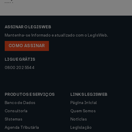
.....".
ASSINAR O LEGISWEB
Mantenha-se informado e atualizado com o LegisWeb.
COMO ASSINAR
LIGUE GRÁTIS
0800 202 5544
PRODUTOS E SERVIÇOS
LINKS LEGISWEB
Banco de Dados
Página Inicial
Consultoria
Quem Somos
Sistemas
Notícias
Agenda Tributária
Legislação