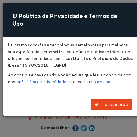
Política de Privacidade e Termos de
Uso
Acessar
Utilizamos cookies e tecnologias semelhantes para melhorar
sua experiência, personalizar conteúdo e analisar o tráfego do
site, em conformidade com a
Lei Geral de Proteção de Dados
Página Inicial
Legislações
(Lei nº 13.709/2018 – LGPD)
.
Legislação Estadual - Pernambuco
Ao continuar navegando, você declara que leu e concorda com
nossa
Política de Privacidade
e nosso
Termo de Uso
.
Voltar
Decreto Nº 46973 DE 01/01/2019
Li e concordo
Publicado no DOE - PE em 2 jan 2019
Compartilhar: