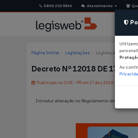
0800 202 5544
Atendimento
Qu
Pol
Utilizam
personali
Página Inicial
Legislações
Legislação Estadual 
Proteção
Decreto Nº 12018 DE 17/12/2
Ao conti
Privacid
Publicado no DOE - PR em 17 dez 2018
Introduz alteração no Regulamento do Imposto so