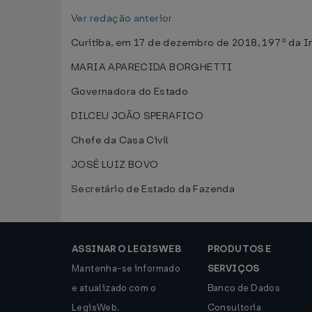
Ver redação anterior
Curitiba, em 17 de dezembro de 2018, 197º da I
MARIA APARECIDA BORGHETTI
Governadora do Estado
DILCEU JOÃO SPERAFICO
Chefe da Casa Civil
JOSÉ LUIZ BOVO
Secretário de Estado da Fazenda
ASSINAR O LEGISWEB
PRODUTOS E
Mantenha-se informado
SERVIÇOS
e atualizado com o
Banco de Dados
LegisWeb.
Consultoria