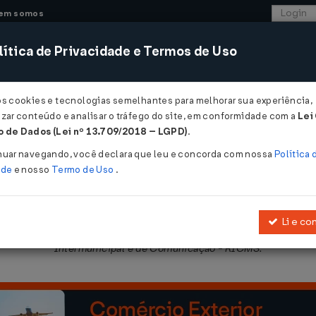
em somos
ítica de Privacidade e Termos de Uso
CONSULTORIA
SISTEMAS
COMÉRCIO EXTER
os cookies e tecnologias semelhantes para melhorar sua experiência,
zar conteúdo e analisar o tráfego do site, em conformidade com a
Lei
- Paraná
 de Dados (Lei nº 13.709/2018 – LGPD)
.
018
nuar navegando, você declara que leu e concorda com nossa
Política 
ade
e nosso
Termo de Uso
.
Li e co
bre Operações Relativas à Circulação de Mercadorias e sobre Pres
Intermunicipal e de Comunicação - RICMS.