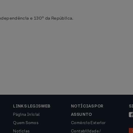
ndependência e 130º da República.
LINKS LEGISWEB
NOTÍCIAS POR
S
Página Inicial
ASSUNTO
Quem Somos
Comércio Exterior
Notícias
Contabilidade /