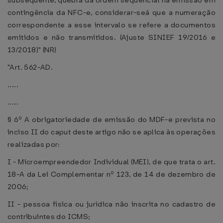
subsequente, quebra da ordem sequencial na emissão em
contingência da NFC-e, considerar-seá que a numeração
correspondente a esse intervalo se refere a documentos
emitidos e não transmitidos. (Ajuste SINIEF 19/2016 e
13/2018)" (NR)
"Art. 562-AD.
.....
.....
§ 6º A obrigatoriedade de emissão do MDF-e prevista no
inciso II do caput deste artigo não se aplica às operações
realizadas por:
I - Microempreendedor Individual (MEI), de que trata o art.
18-A da Lei Complementar nº 123, de 14 de dezembro de
2006;
II - pessoa física ou jurídica não inscrita no cadastro de
contribuintes do ICMS;