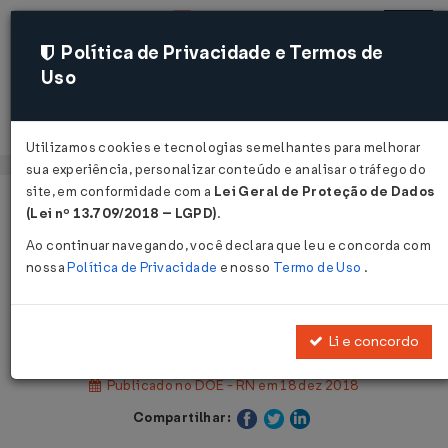
Política de Privacidade e Termos de
Uso
Acessar
Utilizamos cookies e tecnologias semelhantes para melhorar
sua experiência, personalizar conteúdo e analisar o tráfego do
site, em conformidade com a
Lei Geral de Proteção de Dados
Página Inicial
Legislações
(Lei nº 13.709/2018 – LGPD)
.
Legislação Estadual - Rio Grande do Norte
Ao continuar navegando, você declara que leu e concorda com
nossa
Política de Privacidade
e nosso
Termo de Uso
.
Voltar
Decreto Nº 28606 DE 17/12/2018
Li e concordo
Publicado no DOE - RN em 18 dez 2018
Compartilhar: