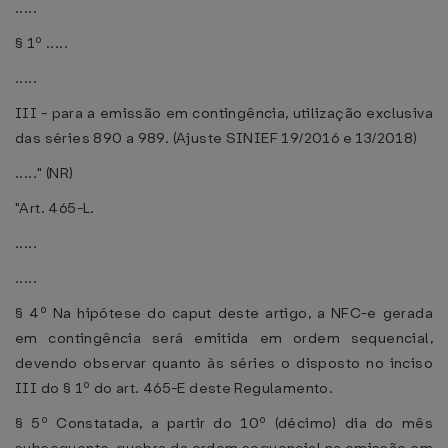
.....
§ 1º .....
.....
III - para a emissão em contingência, utilização exclusiva
das séries 890 a 989. (Ajuste SINIEF 19/2016 e 13/2018)
....." (NR)
"Art. 465-L.
.....
.....
§ 4º Na hipótese do caput deste artigo, a NFC-e gerada
em contingência será emitida em ordem sequencial,
devendo observar quanto às séries o disposto no inciso
III do § 1º do art. 465-E deste Regulamento.
§ 5º Constatada, a partir do 10º (décimo) dia do mês