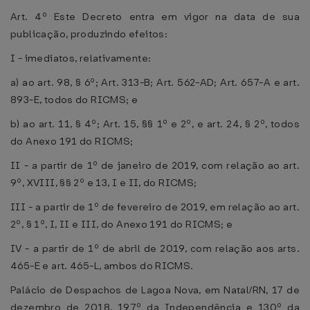
Art. 4º Este Decreto entra em vigor na data de sua
publicação, produzindo efeitos:
I - imediatos, relativamente:
a) ao art. 98, § 6º; Art. 313-B; Art. 562-AD; Art. 657-A e art.
893-E, todos do RICMS; e
b) ao art. 11, § 4º; Art. 15, §§ 1º e 2º, e art. 24, § 2º, todos
do Anexo 191 do RICMS;
II - a partir de 1º de janeiro de 2019, com relação ao art.
9º, XVIII, §§ 2º e 13, I e II, do RICMS;
III - a partir de 1º de fevereiro de 2019, em relação ao art.
2º, § 1º, I, II e III, do Anexo 191 do RICMS; e
IV - a partir de 1º de abril de 2019, com relação aos arts.
465-E e art. 465-L, ambos do RICMS.
Palácio de Despachos de Lagoa Nova, em Natal/RN, 17 de
dezembro de 2018, 197º da Independência e 130º da