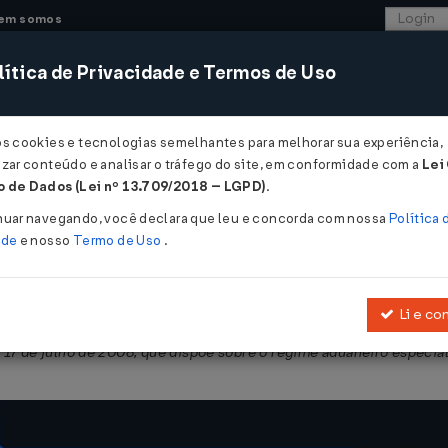
em somos
ítica de Privacidade e Termos de Uso
CONSULTORIA
SISTEMAS
COMÉRCIO EXTER
os cookies e tecnologias semelhantes para melhorar sua experiência,
zar conteúdo e analisar o tráfego do site, em conformidade com a
Lei
 de Dados (Lei nº 13.709/2018 – LGPD)
.
1857 DE 17/12/2018
nuar navegando, você declara que leu e concorda com nossa
Política 
ade
e nosso
Termo de Uso
.
Li e co
 de novembro de 2002, que dispõe sobre o regime especial de entr
 17 de julho de 2008, que dispõe sobre o regime aduaneiro especial 