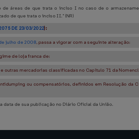
ão de áreas de que trata o inciso I no caso de o armazena
do de que trata o inciso II." (NR)
2075 DE 23/03/2022
):
de julho de 2008
, passa a vigorar com a seguinte alteração:
gime de loja franca de:
s e outras mercadorias classificadas no Capítulo 71 da Nomen
s antidumping ou compensatórios, definidos em Resolução da 
a data de sua publicação no Diário Oficial da União.