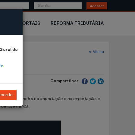
Acessar
IOR
PORTAIS
REFORMA TRIBUTÁRIA
 Geral de
Voltar
de
Compartilhar:
ncordo
eposto aduaneiro na importação e na exportação, e
de loja franca.