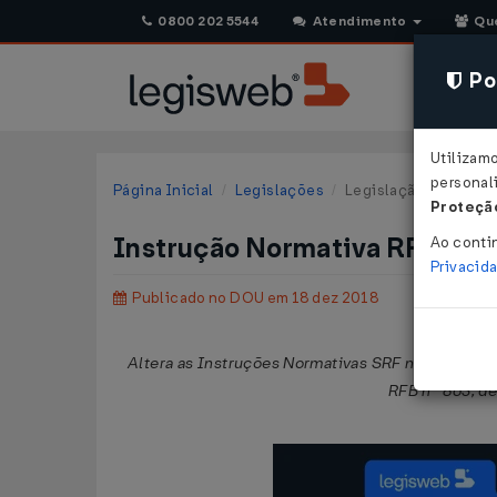
0800 202 5544
Atendimento
Qu
Pol
Utilizam
personali
Página Inicial
Legislações
Legislação Federal
Proteção
Instrução Normativa RFB Nº 
Ao conti
Privacid
Publicado no DOU em 18 dez 2018
Altera as Instruções Normativas SRF nº 241, de 6
RFB nº 863, de