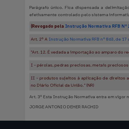
Parágrafo único. Fica dispensada a delimitaç
efetivamente controlado pelo sistema informatiza
(Revogado pela
Instrução Normativa RFB Nº 
Art. 2º A
Instrução Normativa RFB nº 863, de 17 
"Art. 12. É vedada a importação ao amparo do re
I - pérolas, pedras preciosas, metais precioso
II - produtos sujeitos à aplicação de direito
no Diário Oficial da União." (NR)
Art. 3º Esta Instrução Normativa entra em vigor n
JORGE ANTONIO DEHER RACHID