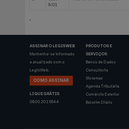
5/01
"
ASSINAR O LEGISWEB
PRODUTOS E
Mantenha-se informado
SERVIÇOS
e atualizado com o
Banco de Dados
LegisWeb.
Consultoria
Sistemas
COMO ASSINAR
Agenda Tributária
LIGUE GRÁTIS
Comércio Exterior
0800 202 5544
Boletim Diário