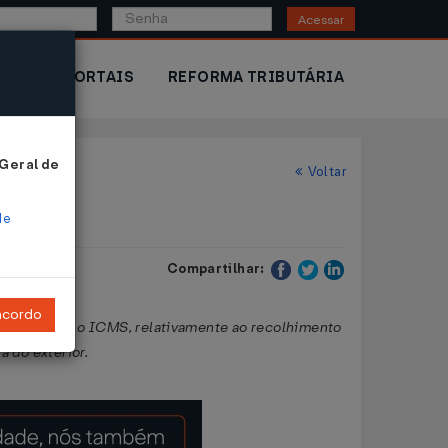
Acessar
IOR
PORTAIS
REFORMA TRIBUTÁRIA
 Geral de
Voltar
de
Compartilhar:
ncordo
dispõe sobre o ICMS, relativamente ao recolhimento
a do exterior.