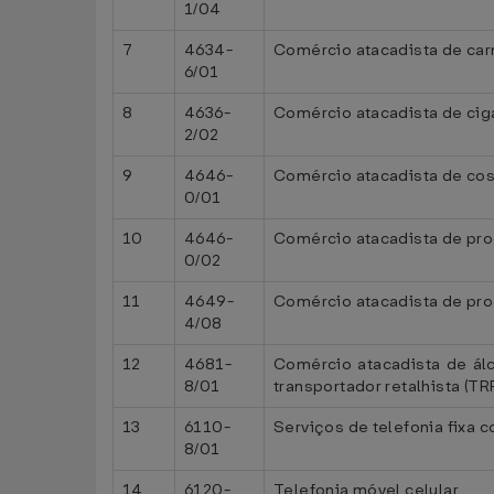
1/04
7
4634-
Comércio atacadista de car
6/01
8
4636-
Comércio atacadista de ciga
2/02
9
4646-
Comércio atacadista de cos
0/01
10
4646-
Comércio atacadista de pro
0/02
11
4649-
Comércio atacadista de pro
4/08
12
4681-
Comércio atacadista de álco
8/01
transportador retalhista (TR
13
6110-
Serviços de telefonia fixa
8/01
14
6120-
Telefonia móvel celular