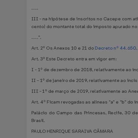
.....
III - na hipótese de inscritos no Cacepe com at
cento) do montante total do imposto apurado no
.....”.
Art. 2º Os Anexos 10 e 21 do
Decreto nº 44.650,
Art. 3º Este Decreto entra em vigor em:
I - 1º de dezembro de 2018, relativamente ao in
II - 1º de janeiro de 2019, relativamente ao inci
III - 1º de março de 2019, relativamente ao An
Art. 4º Ficam revogadas as alíneas “a” e “b” do i
Palácio do Campo das Princesas, Recife, 30 d
Brasil.
PAULO HENRIQUE SARAIVA CÂMARA