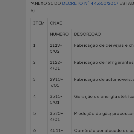
"ANEXO 21 DO
DECRETO Nº 44.650/2017
ESTAB
A)
ITEM
CNAE
NÚMERO
DESCRIÇÃO
1
1113-
Fabricação de cervejas e c
5/02
2
1122-
Fabricação de refrigerantes
4/01
3
2910-
Fabricação de automóveis, c
7/01
4
3511-
Geração de energia elétric
5/01
5
3520-
Produção de gás; processam
4/01
6
4511-
Comércio por atacado de c