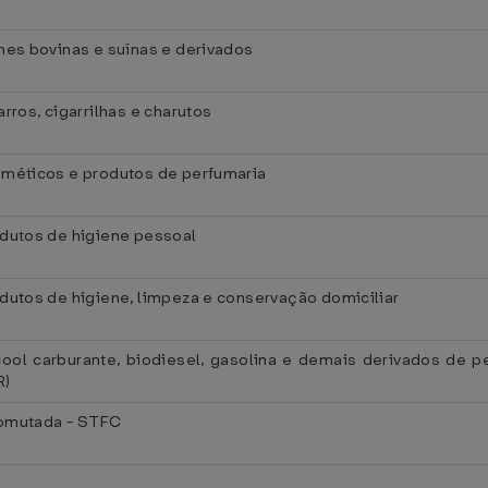
nes bovinas e suínas e derivados
rros, cigarrilhas e charutos
méticos e produtos de perfumaria
dutos de higiene pessoal
dutos de higiene, limpeza e conservação domiciliar
ol carburante, biodiesel, gasolina e demais derivados de pet
R)
 comutada - STFC