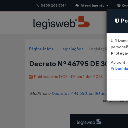
0800 202 5544
Atendimento
Qu
Pol
Utilizam
personali
Página Inicial
Legislações
Legislação Estadual
Proteção
Decreto Nº 46795 DE 30/11/
Ao conti
Privacid
Publicado no DOE - PE em 1 dez 2018
Modifica o
Decreto nº 44.650, de 30 de junho de 2
por estimativ