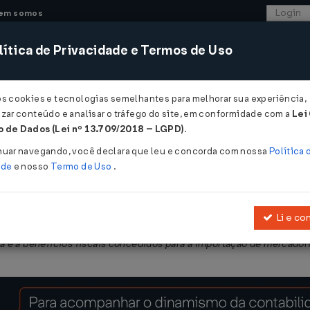
em somos
ítica de Privacidade e Termos de Uso
CONSULTORIA
SISTEMAS
COMÉRCIO EXTER
os cookies e tecnologias semelhantes para melhorar sua experiência,
zar conteúdo e analisar o tráfego do site, em conformidade com a
Lei
 - Pernambuco
 de Dados (Lei nº 13.709/2018 – LGPD)
.
2018
nuar navegando, você declara que leu e concorda com nossa
Política 
ade
e nosso
Termo de Uso
.
Li e co
017
, que regulamenta a
Lei nº 15.730, de 17 de março de 2016
, que 
a e a benefícios fiscais concedidos para a importação de mercadori