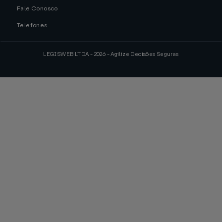
Fale Conosco
Telefones
LEGISWEB LTDA - 2026 - Agilize Decisões Seguras