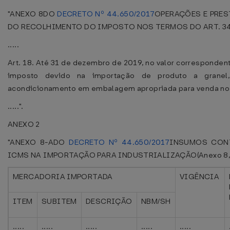
"ANEXO 8DO
DECRETO Nº 44.650/2017
OPERAÇÕES E PRES
DO RECOLHIMENTO DO IMPOSTO NOS TERMOS DO ART. 3
.....
Art. 18. Até 31 de dezembro de 2019, no valor correspondent
imposto devido na importação de produto a granel
acondicionamento em embalagem apropriada para venda no v
.....".
ANEXO 2
"ANEXO 8-ADO
DECRETO Nº 44.650/2017
INSUMOS CON
ICMS NA IMPORTAÇÃO PARA INDUSTRIALIZAÇÃO(Anexo 8, a
MERCADORIA IMPORTADA
VIGÊNCIA
ITEM
SUBITEM
DESCRIÇÃO
NBM/SH
.....
.....
.....
.....
.....