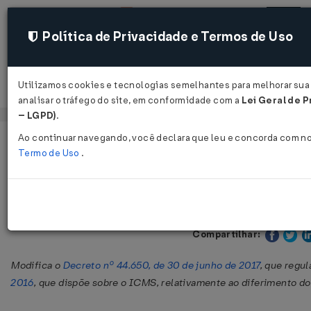
Política de Privacidade e Termos de Uso
Utilizamos cookies e tecnologias semelhantes para melhorar sua
Acessar
analisar o tráfego do site, em conformidade com a
Lei Geral de P
– LGPD)
.
Ao continuar navegando, você declara que leu e concorda com n
Página Inicial
Legislações
Legislação Estadual - Pernambuc
Termo de Uso
.
Decreto Nº 46638 DE 23/10/2018
Publicado no DOE - PE em 24 
Compartilhar:
Modifica o
Decreto nº 44.650, de 30 de junho de 2017
, que regu
2016
, que dispõe sobre o ICMS, relativamente ao diferimento d