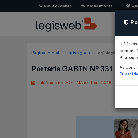
0800 202 5544
Atendimento
Qu
Pol
Utilizam
personali
Página Inicial
Legislações
Legislação Estadual
Proteção
Portaria GABIN Nº 331 DE 25
Ao conti
Privacid
Publicado no DOE - MA em 1 out 2018