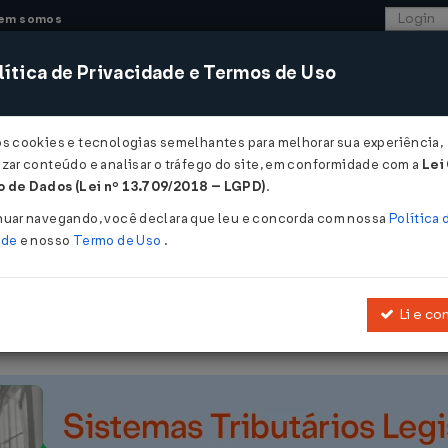
em somos
ítica de Privacidade e Termos de Uso
CONSULTORIA
SISTEMAS
COMÉRCIO EXTER
os cookies e tecnologias semelhantes para melhorar sua experiência,
zar conteúdo e analisar o tráfego do site, em conformidade com a
Lei
 - Maranhão
 de Dados (Lei nº 13.709/2018 – LGPD)
.
/09/2018
nuar navegando, você declara que leu e concorda com nossa
Política 
ade
e nosso
Termo de Uso
.
Li e co
Altera o Anexo III da
Portaria nº 273/2014
- GABIN.