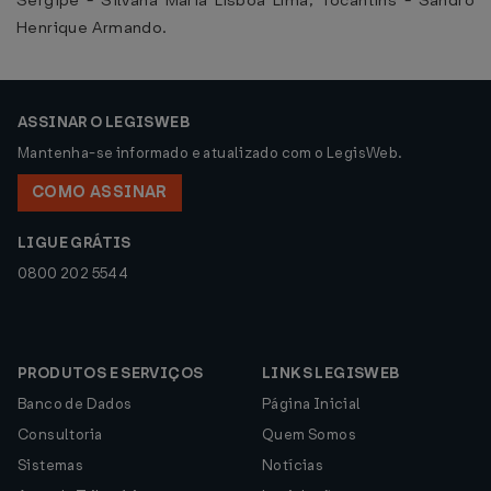
Sergipe - Silvana Maria Lisboa Lima, Tocantins - Sandro
Henrique Armando.
ASSINAR O LEGISWEB
Mantenha-se informado e atualizado com o LegisWeb.
COMO ASSINAR
LIGUE GRÁTIS
0800 202 5544
PRODUTOS E SERVIÇOS
LINKS LEGISWEB
Banco de Dados
Página Inicial
Consultoria
Quem Somos
Sistemas
Notícias