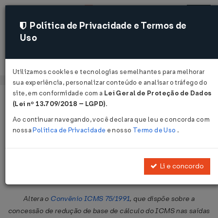
Política de Privacidade e Termos de
Uso
Acessar
Utilizamos cookies e tecnologias semelhantes para melhorar
sua experiência, personalizar conteúdo e analisar o tráfego do
site, em conformidade com a
Lei Geral de Proteção de Dados
Página Inicial
Legislações
Legislação Federal
Voltar
(Lei nº 13.709/2018 – LGPD)
.
Ao continuar navegando, você declara que leu e concorda com
Convênio ICMS Nº 89 DE
nossa
Política de Privacidade
e nosso
Termo de Uso
.
28/09/2018
Publicado no DOU em 2 out 2018
Li e concordo
Compartilhar:
Altera o
Convênio ICMS 75/1991
, que dispõe sobre a
concessão de redução de base de cálculo do ICMS nas saídas