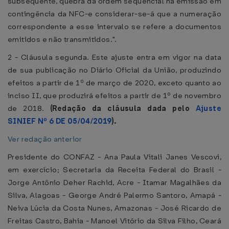
subsequente, quebra da ordem sequencial na emissão em
contingência da NFC-e considerar-se-á que a numeração
correspondente a esse intervalo se refere a documentos
emitidos e não transmitidos.".
2 - Cláusula segunda. Este ajuste entra em vigor na data
de sua publicação no Diário Oficial da União, produzindo
efeitos a partir de 1º de março de 2020, exceto quanto ao
inciso II, que produzirá efeitos a partir de 1º de novembro
de 2018.
(Redação da cláusula dada pelo
Ajuste
SINIEF Nº 6 DE 05/04/2019
).
Ver redação anterior
Presidente do CONFAZ - Ana Paula Vitali Janes Vescovi,
em exercício; Secretaria da Receita Federal do Brasil -
Jorge Antônio Deher Rachid, Acre - Itamar Magalhães da
Silva, Alagoas - George André Palermo Santoro, Amapá -
Neiva Lúcia da Costa Nunes, Amazonas - José Ricardo de
Freitas Castro, Bahia - Manoel Vitório da Silva Filho, Ceará