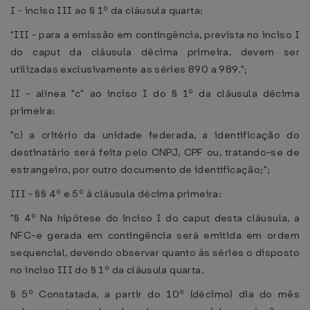
I - inciso III ao § 1º da cláusula quarta:
"III - para a emissão em contingência, prevista no inciso I
do caput da cláusula décima primeira, devem ser
utilizadas exclusivamente as séries 890 a 989.";
II - alínea "c" ao inciso I do § 1º da cláusula décima
primeira:
"c) a critério da unidade federada, a identificação do
destinatário será feita pelo CNPJ, CPF ou, tratando-se de
estrangeiro, por outro documento de identificação;";
III - §§ 4º e 5º à cláusula décima primeira:
"§ 4º Na hipótese do inciso I do caput desta cláusula, a
NFC-e gerada em contingência será emitida em ordem
sequencial, devendo observar quanto às séries o disposto
no inciso III do § 1º da cláusula quarta.
§ 5º Constatada, a partir do 10º (décimo) dia do mês