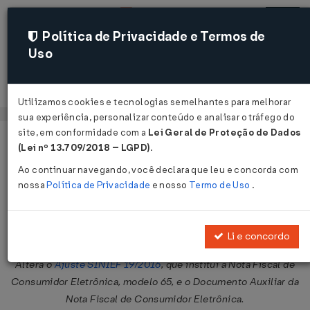
Política de Privacidade e Termos de
Uso
Acessar
Utilizamos cookies e tecnologias semelhantes para melhorar
sua experiência, personalizar conteúdo e analisar o tráfego do
site, em conformidade com a
Lei Geral de Proteção de Dados
Página Inicial
Legislações
Legislação Federal
Voltar
(Lei nº 13.709/2018 – LGPD)
.
Ao continuar navegando, você declara que leu e concorda com
Ajuste SINIEF Nº 13 DE 28/09/2018
nossa
Política de Privacidade
e nosso
Termo de Uso
.
Publicado no DOU em 2 out 2018
Compartilhar:
Li e concordo
Altera o
Ajuste SINIEF 19/2016
, que institui a Nota Fiscal de
Consumidor Eletrônica, modelo 65, e o Documento Auxiliar da
Nota Fiscal de Consumidor Eletrônica.