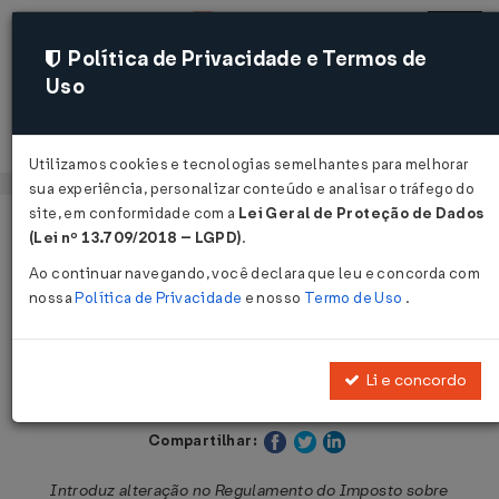
Política de Privacidade e Termos de
Uso
Acessar
Utilizamos cookies e tecnologias semelhantes para melhorar
sua experiência, personalizar conteúdo e analisar o tráfego do
site, em conformidade com a
Lei Geral de Proteção de Dados
Página Inicial
Legislações
Legislação Estadual - São Paulo
(Lei nº 13.709/2018 – LGPD)
.
Ao continuar navegando, você declara que leu e concorda com
Voltar
nossa
Política de Privacidade
e nosso
Termo de Uso
.
Decreto Nº 63706 DE 13/09/2018
Li e concordo
Publicado no DOE - SP em 14 set 2018
Compartilhar:
Introduz alteração no Regulamento do Imposto sobre