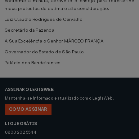
conforme a minuta, aproveito o ensejo para reiterar-lhe
meus protestos de estima e alta consideração.
Luiz Claudio Rodrigues de Carvalho
Secretário da Fazenda
A Sua Excelência o Senhor MÁRCIO FRANÇA
Governador do Estado de São Paulo
Palácio dos Bandeirantes
ASSINAR O LEGISWEB
Mantenha-se informado e atualizado com o LegisWeb.
COMO ASSINAR
LIGUE GRÁTIS
0800 202 5544