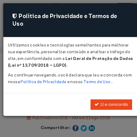
Política de Privacidade e Termos de
Uso
Acessar
Utilizamos cookies e tecnologias semelhantes para melhorar
sua experiência, personalizar conteúdo e analisar o tráfego do
site, em conformidade com a
Lei Geral de Proteção de Dados
Página Inicial
Legislações
(Lei nº 13.709/2018 – LGPD)
.
Legislação Estadual - Amazonas
Ao continuar navegando, você declara que leu e concorda com
nossa
Política de Privacidade
e nosso
Termo de Uso
.
Voltar
Decreto Nº 39449 DE 22/08/2018
Li e concordo
Publicado no DOE - AM em 22 ago 2018
Compartilhar: