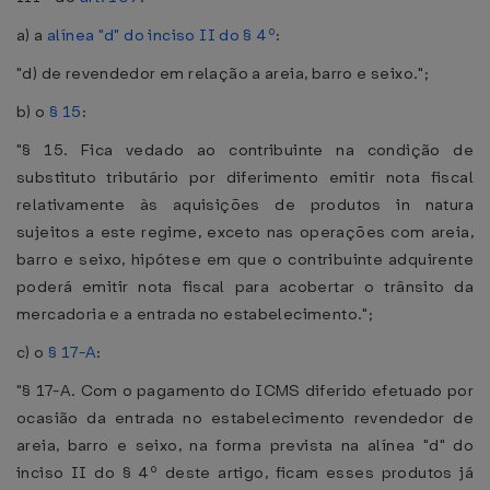
a) a
alínea "d" do inciso II do § 4º
:
"d) de revendedor em relação a areia, barro e seixo.";
b) o
§ 15
:
"§ 15. Fica vedado ao contribuinte na condição de
substituto tributário por diferimento emitir nota fiscal
relativamente às aquisições de produtos in natura
sujeitos a este regime, exceto nas operações com areia,
barro e seixo, hipótese em que o contribuinte adquirente
poderá emitir nota fiscal para acobertar o trânsito da
mercadoria e a entrada no estabelecimento.";
c) o
§ 17-A
:
"§ 17-A. Com o pagamento do ICMS diferido efetuado por
ocasião da entrada no estabelecimento revendedor de
areia, barro e seixo, na forma prevista na alínea "d" do
inciso II do § 4º deste artigo, ficam esses produtos já