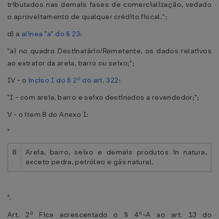
tributados nas demais fases de comercialização, vedado
o aproveitamento de qualquer crédito fiscal.";
d) a
alínea "a" do § 23
:
"a) no quadro Destinatário/Remetente, os dados relativos
ao extrator da areia, barro ou seixo;";
IV - o
inciso I do § 2º do art. 322
:
"I - com areia, barro e seixo destinados a revendedor;";
V - o item 8 do Anexo I:
"
8
Areia, barro, seixo e demais produtos in natura,
exceto pedra, petróleo e gás natural.
".
Art. 2º Fica acrescentado o § 4º-A ao art. 13 do