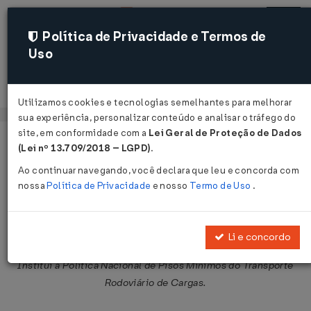
Política de Privacidade e Termos de
Uso
Acessar
Utilizamos cookies e tecnologias semelhantes para melhorar
sua experiência, personalizar conteúdo e analisar o tráfego do
site, em conformidade com a
Lei Geral de Proteção de Dados
Página Inicial
Legislações
Legislação Federal
Voltar
(Lei nº 13.709/2018 – LGPD)
.
Ao continuar navegando, você declara que leu e concorda com
Lei Nº 13703 DE 08/08/2018
nossa
Política de Privacidade
e nosso
Termo de Uso
.
Publicado no DOU em 9 ago 2018
Compartilhar:
Li e concordo
Institui a Política Nacional de Pisos Mínimos do Transporte
Rodoviário de Cargas.