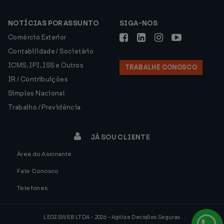
NOTÍCIAS POR ASSUNTO
SIGA-NOS
Comércio Exterior
Contabilidade / Societário
ICMS, IPI, ISS e Outros
TRABALHE CONOSCO
IR / Contribuições
Simples Nacional
Trabalho / Previdência
JÁ SOU CLIENTE
Área do Assinante
Fale Conosco
Telefones
LEGISWEB LTDA - 2026 - Agilize Decisões Seguras