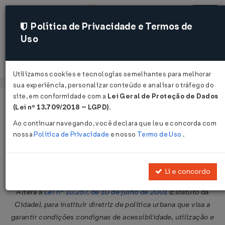
Política de Privacidade e Termos de
Uso
Acessar
Utilizamos cookies e tecnologias semelhantes para melhorar
sua experiência, personalizar conteúdo e analisar o tráfego do
site, em conformidade com a
Lei Geral de Proteção de Dados
Página Inicial
Legislações
Legislação Federal
Voltar
(Lei nº 13.709/2018 – LGPD)
.
Ao continuar navegando, você declara que leu e concorda com
Lei Nº 13699 DE 02/08/2018
nossa
Política de Privacidade
e nosso
Termo de Uso
.
Publicado no DOU em 3 ago 2018
Compartilhar:
Li e concordo
Altera a
Lei nº 10.257, de 10 de julho de 2001
(Estatuto da
Cidade), para instituir diretriz de política urbana que visa a
garantir condições condignas de acessibilidade, utilização e