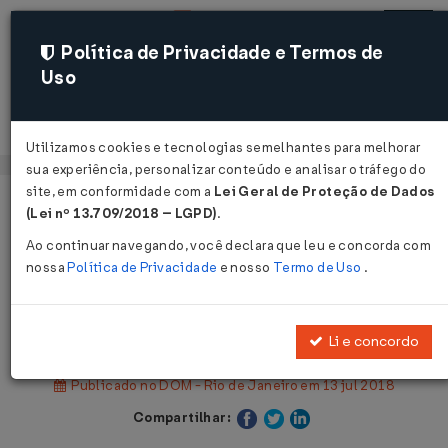
Política de Privacidade e Termos de
Uso
Acessar
Utilizamos cookies e tecnologias semelhantes para melhorar
sua experiência, personalizar conteúdo e analisar o tráfego do
site, em conformidade com a
Lei Geral de Proteção de Dados
Página Inicial
Legislações
(Lei nº 13.709/2018 – LGPD)
.
Legislação Municipal - Rio de Janeiro
Ao continuar navegando, você declara que leu e concorda com
nossa
Política de Privacidade
e nosso
Termo de Uso
.
Voltar
Decreto Nº 44728 DE 12/07/2018
Li e concordo
Publicado no DOM - Rio de Janeiro em 13 jul 2018
Compartilhar: