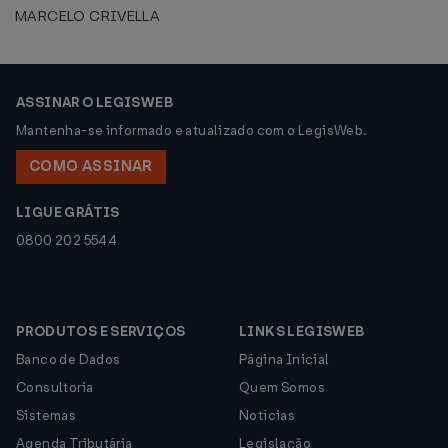
MARCELO CRIVELLA
ASSINAR O LEGISWEB
Mantenha-se informado e atualizado com o LegisWeb.
COMO ASSINAR
LIGUE GRÁTIS
0800 202 5544
PRODUTOS E SERVIÇOS
LINKS LEGISWEB
Banco de Dados
Página Inicial
Consultoria
Quem Somos
Sistemas
Notícias
Agenda Tributária
Legislação