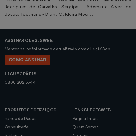
Rodrigues de Carvalho, Sergipe - Ademario Alves de
Jesus, Tocantins - Dilma Caldeira Moura.
ASSINAR O LEGISWEB
Mantenha-se informado e atualizado com o LegisWeb.
COMO ASSINAR
LIGUE GRÁTIS
0800 202 5544
PRODUTOS E SERVIÇOS
LINKS LEGISWEB
Banco de Dados
Página Inicial
Consultoria
Quem Somos
Sistemas
Notícias