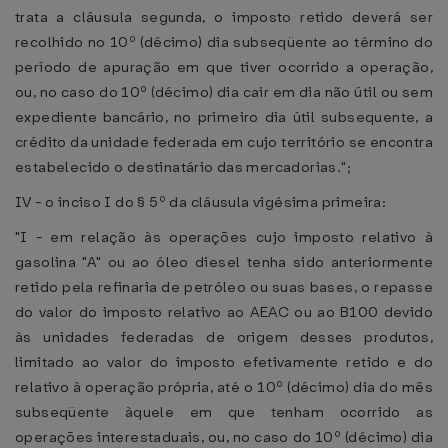
trata a cláusula segunda, o imposto retido deverá ser
recolhido no 10º (décimo) dia subseqüente ao término do
período de apuração em que tiver ocorrido a operação,
ou, no caso do 10º (décimo) dia cair em dia não útil ou sem
expediente bancário, no primeiro dia útil subsequente, a
crédito da unidade federada em cujo território se encontra
estabelecido o destinatário das mercadorias.";
IV - o inciso I do § 5º da cláusula vigésima primeira:
"I - em relação às operações cujo imposto relativo à
gasolina "A" ou ao óleo diesel tenha sido anteriormente
retido pela refinaria de petróleo ou suas bases, o repasse
do valor do imposto relativo ao AEAC ou ao B100 devido
às unidades federadas de origem desses produtos,
limitado ao valor do imposto efetivamente retido e do
relativo à operação própria, até o 10º (décimo) dia do mês
subseqüente àquele em que tenham ocorrido as
operações interestaduais, ou, no caso do 10º (décimo) dia