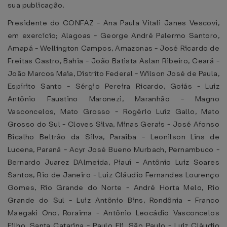
sua publicação.
Presidente do CONFAZ - Ana Paula Vitali Janes Vescovi,
em exercício; Alagoas - George André Palermo Santoro,
Amapá - Wellington Campos, Amazonas - José Ricardo de
Freitas Castro, Bahia - João Batista Aslan Ribeiro, Ceará -
João Marcos Maia, Distrito Federal - Wilson José de Paula,
Espírito Santo - Sérgio Pereira Ricardo, Goiás - Luiz
Antônio Faustino Maronezi, Maranhão - Magno
Vasconcelos, Mato Grosso - Rogério Luiz Gallo, Mato
Grosso do Sul - Cloves Silva, Minas Gerais - José Afonso
Bicalho Beltrão da Silva, Paraíba - Leonilson Lins de
Lucena, Paraná - Acyr José Bueno Murbach, Pernambuco -
Bernardo Juarez DAlmeida, Piauí - Antônio Luiz Soares
Santos, Rio de Janeiro - Luiz Cláudio Fernandes Lourenço
Gomes, Rio Grande do Norte - André Horta Melo, Rio
Grande do Sul - Luiz Antônio Bins, Rondônia - Franco
Maegaki Ono, Roraima - Antônio Leocádio Vasconcelos
Filho, Santa Catarina - Paulo Eli, São Paulo - Luiz Cláudio