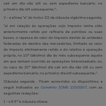
cair em dia não útil ou sem expediente bancário, no
primeiro dia útil subsequente;";
V - a alínea "a" do inciso III da cláusula vigésima segunda:
"a) em relação às operações cujo imposto tenha sido
anteriormente retido por refinaria de petróleo ou suas
bases, o repasse do valor do imposto devido às unidades
federadas de destino das mercadorias, limitado ao valor
do imposto efetivamente retido e do relativo à operação
própria, no 10º (décimo) dia do mês subseqüente àquele
em que tenham ocorrido as operações interestaduais, ou,
no caso do 10º (décimo) dia cair em dia não útil ou sem
expediente bancário, no primeiro dia útil subsequente;".
Cláusula segunda . Ficam acrescidos os dispositivos a
seguir indicados ao
Convênio ICMS 110/2007
, com as
seguintes redações:
I - o § 5º à cláusula oitava: