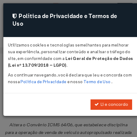
Política de Privacidade e Termos de
Uso
Acessar
Utilizamos cookies e tecnologias semelhantes para melhorar
sua experiência, personalizar conteúdo e analisar o tráfego do
site, em conformidade com a
Lei Geral de Proteção de Dados
Página Inicial
Legislações
Legislação Federal
Voltar
(Lei nº 13.709/2018 – LGPD)
.
Ao continuar navegando, você declara que leu e concorda com
Convênio ICMS Nº 68 DE
nossa
Política de Privacidade
e nosso
Termo de Uso
.
05/07/2018
Publicado no DOU em 10 jul 2018
Li e concordo
Compartilhar:
Altera o Convênio ICMS 64/06, que estabelece disciplina
para a operação de venda de veículo autopropulsado realizada