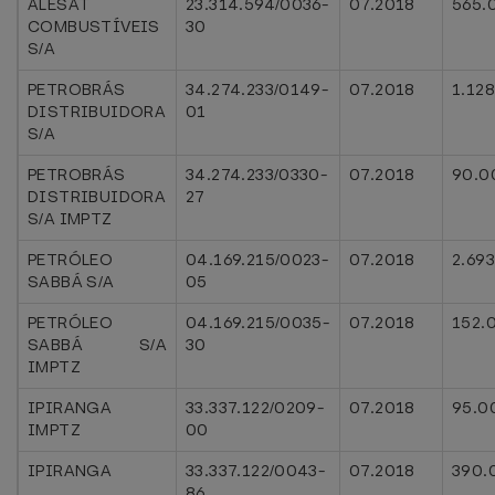
ALESAT
23.314.594/0036-
07.2018
565.
COMBUSTÍVEIS
30
S/A
PETROBRÁS
34.274.233/0149-
07.2018
1.12
DISTRIBUIDORA
01
S/A
PETROBRÁS
34.274.233/0330-
07.2018
90.0
DISTRIBUIDORA
27
S/A IMPTZ
PETRÓLEO
04.169.215/0023-
07.2018
2.69
SABBÁ S/A
05
PETRÓLEO
04.169.215/0035-
07.2018
152.
SABBÁ S/A
30
IMPTZ
IPIRANGA
33.337.122/0209-
07.2018
95.0
IMPTZ
00
IPIRANGA
33.337.122/0043-
07.2018
390.
86