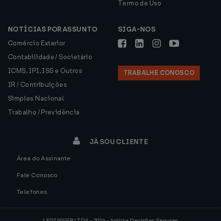
Termo de Uso
NOTÍCIAS POR ASSUNTO
SIGA-NOS
Comércio Exterior
Contabilidade / Societário
ICMS, IPI, ISS e Outros
TRABALHE CONOSCO
IR / Contribuições
Simples Nacional
Trabalho / Previdência
JÁ SOU CLIENTE
Área do Assinante
Fale Conosco
Telefones
LEGISWEB LTDA - 2026 - Agilize Decisões Seguras