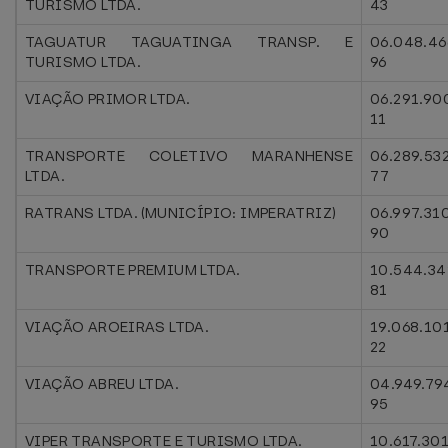
TURISMO LTDA.
43
TAGUATUR TAGUATINGA TRANSP. E
06.048.46
TURISMO LTDA.
96
VIAÇÃO PRIMOR LTDA.
06.291.90
11
TRANSPORTE COLETIVO MARANHENSE
06.289.53
LTDA.
77
RATRANS LTDA. (MUNICÍPIO: IMPERATRIZ)
06.997.31
90
TRANSPORTE PREMIUM LTDA.
10.544.34
81
VIAÇÃO AROEIRAS LTDA.
19.068.10
22
VIAÇÃO ABREU LTDA.
04.949.79
95
VIPER TRANSPORTE E TURISMO LTDA.
10.617.30