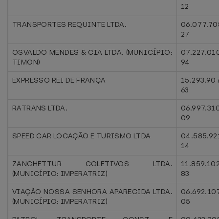
12
TRANSPORTES REQUINTE LTDA.
06.077.70
27
OSVALDO MENDES & CIA LTDA. (MUNICÍPIO:
07.227.01
TIMON)
94
EXPRESSO REI DE FRANÇA
15.293.90
63
RATRANS LTDA.
06.997.31
09
SPEED CAR LOCAÇÃO E TURISMO LTDA
04.585.92
14
ZANCHETTUR COLETIVOS LTDA.
11.859.10
(MUNICÍPIO: IMPERATRIZ)
83
VIAÇÃO NOSSA SENHORA APARECIDA LTDA.
06.692.10
(MUNICÍPIO: IMPERATRIZ)
05