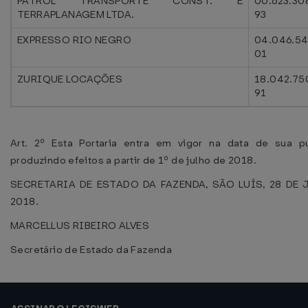
PATROL TRANSPORTE CONST. E
00.623.30
TERRAPLANAGEM LTDA.
93
EXPRESSO RIO NEGRO
04.046.54
01
ZURIQUE LOCAÇÕES
18.042.75
91
Art. 2º Esta Portaria entra em vigor na data de sua pu
produzindo efeitos a partir de 1º de julho de 2018.
SECRETARIA DE ESTADO DA FAZENDA, SÃO LUÍS, 28 DE 
2018.
MARCELLUS RIBEIRO ALVES
Secretário de Estado da Fazenda