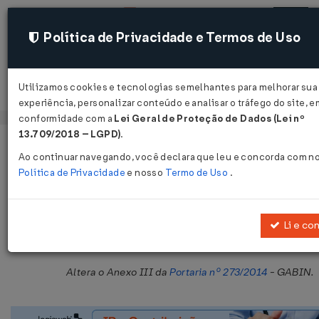
Política de Privacidade e Termos de Uso
Utilizamos cookies e tecnologias semelhantes para melhorar sua
Acessar
experiência, personalizar conteúdo e analisar o tráfego do site, e
conformidade com a
Lei Geral de Proteção de Dados (Lei nº
13.709/2018 – LGPD)
.
Página Inicial
Legislações
Legislação Estadual - Maranhão
Ao continuar navegando, você declara que leu e concorda com n
Política de Privacidade
e nosso
Termo de Uso
.
Portaria GABIN Nº 230 DE 28/06/20
Publicado no DOE - MA em 3 jul 2018
Li e co
Compartilhar:
Altera o Anexo III da
Portaria nº 273/2014
- GABIN.