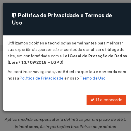
Política de Privacidade e Termos de
Uso
Acessar
Utilizamos cookies e tecnologias semelhantes para melhorar
sua experiência, personalizar conteúdo e analisar o tráfego do
site, em conformidade com a
Lei Geral de Proteção de Dados
Página Inicial
Legislações
Legislação Federal
Voltar
(Lei nº 13.709/2018 – LGPD)
.
Ao continuar navegando, você declara que leu e concorda com
Resolução CAMEX Nº 34 DE
nossa
Política de Privacidade
e nosso
Termo de Uso
.
21/05/2018
Publicado no DOU em 21 mai 2018
Li e concordo
Compartilhar:
Aplica medida compensatória definitiva, por um prazo de até 5
(cinco) anos, às importações brasileiras de produtos