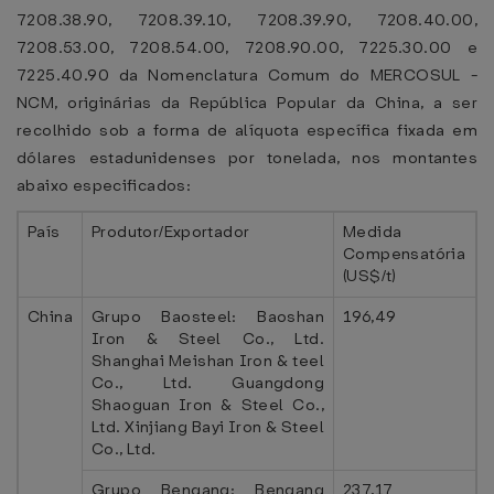
7208.38.90, 7208.39.10, 7208.39.90, 7208.40.00,
7208.53.00, 7208.54.00, 7208.90.00, 7225.30.00 e
7225.40.90 da Nomenclatura Comum do MERCOSUL -
NCM, originárias da República Popular da China, a ser
recolhido sob a forma de alíquota específica fixada em
dólares estadunidenses por tonelada, nos montantes
abaixo especificados:
País
Produtor/Exportador
Medida
Compensatória
(US$/t)
China
Grupo Baosteel: Baoshan
196,49
Iron & Steel Co., Ltd.
Shanghai Meishan Iron & teel
Co., Ltd. Guangdong
Shaoguan Iron & Steel Co.,
Ltd. Xinjiang Bayi Iron & Steel
Co., Ltd.
Grupo Bengang: Bengang
237,17