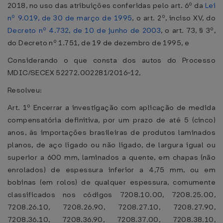
2018, no uso das atribuições conferidas pelo art. 6º da
Lei
nº 9.019, de 30 de março de 1995
, o art. 2º, inciso XV, do
Decreto nº 4.732, de 10 de junho de 2003
, o art. 73, § 3º,
do Decreto nº 1.751, de 19 de dezembro de 1995, e
Considerando o que consta dos autos do Processo
MDIC/SECEX 52272.002281/2016-12,
Resolveu:
Art. 1º Encerrar a investigação com aplicação de medida
compensatória definitiva, por um prazo de até 5 (cinco)
anos, às importações brasileiras de produtos laminados
planos, de aço ligado ou não ligado, de largura igual ou
superior a 600 mm, laminados a quente, em chapas (não
enrolados) de espessura inferior a 4,75 mm, ou em
bobinas (em rolos) de qualquer espessura, comumente
classificados nos códigos 7208.10.00, 7208.25.00,
7208.26.10, 7208.26.90, 7208.27.10, 7208.27.90,
7208.36.10, 7208.36.90, 7208.37.00, 7208.38.10,