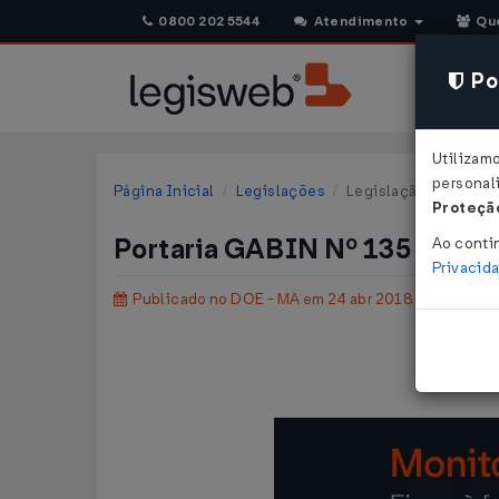
0800 202 5544
Atendimento
Qu
Pol
Utilizam
personali
Página Inicial
Legislações
Legislação Estadual
Proteção
Portaria GABIN Nº 135 DE 19
Ao conti
Privacid
Publicado no DOE - MA em 24 abr 2018