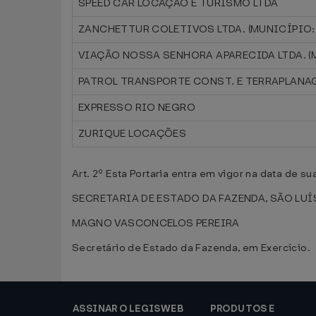
SPEED CAR LOCAÇÃO E TURISMO LTDA
ZANCHETTUR COLETIVOS LTDA. (MUNICÍPIO:
VIAÇÃO NOSSA SENHORA APARECIDA LTDA. (
PATROL TRANSPORTE CONST. E TERRAPLANAG
EXPRESSO RIO NEGRO
ZURIQUE LOCAÇÕES
Art. 2º Esta Portaria entra em vigor na data de s
SECRETARIA DE ESTADO DA FAZENDA, SÃO LUÍS,
MAGNO VASCONCELOS PEREIRA
Secretário de Estado da Fazenda, em Exercício.
ASSINAR O LEGISWEB
PRODUTOS E