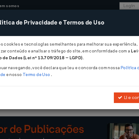
em somos
ítica de Privacidade e Termos de Uso
CONSULTORIA
SISTEMAS
COMÉRCIO EXTER
os cookies e tecnologias semelhantes para melhorar sua experiência,
zar conteúdo e analisar o tráfego do site, em conformidade com a
Lei
 - Maranhão
 de Dados (Lei nº 13.709/2018 – LGPD)
.
/04/2018
nuar navegando, você declara que leu e concorda com nossa
Política 
ade
e nosso
Termo de Uso
.
Li e co
Altera o Anexo III da
Portaria nº 273/2014
- GABIN.