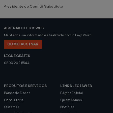
Presidente do Comitê Substituto
ASSINAR O LEGISWEB
Mantenha-se informado e atualizado com o LegisWeb.
COMO ASSINAR
LIGUE GRÁTIS
0800 202 5544
PRODUTOS E SERVIÇOS
LINKS LEGISWEB
Banco de Dados
Página Inicial
Consultoria
Quem Somos
Sistemas
Notícias