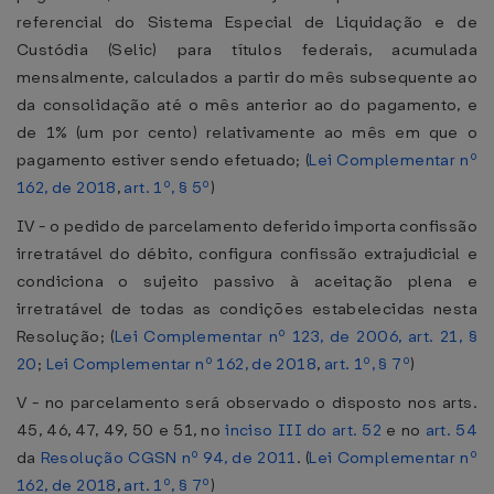
referencial do Sistema Especial de Liquidação e de
Custódia (Selic) para títulos federais, acumulada
mensalmente, calculados a partir do mês subsequente ao
da consolidação até o mês anterior ao do pagamento, e
de 1% (um por cento) relativamente ao mês em que o
pagamento estiver sendo efetuado; (
Lei Complementar nº
162, de 2018
,
art. 1º, § 5º
)
IV - o pedido de parcelamento deferido importa confissão
irretratável do débito, configura confissão extrajudicial e
condiciona o sujeito passivo à aceitação plena e
irretratável de todas as condições estabelecidas nesta
Resolução; (
Lei Complementar nº 123, de 2006, art. 21, §
20
;
Lei Complementar nº 162, de 2018
,
art. 1º, § 7º
)
V - no parcelamento será observado o disposto nos arts.
45, 46, 47, 49, 50 e 51, no
inciso III do art. 52
e no
art. 54
da
Resolução CGSN nº 94, de 2011
. (
Lei Complementar nº
162, de 2018
,
art. 1º, § 7º
)