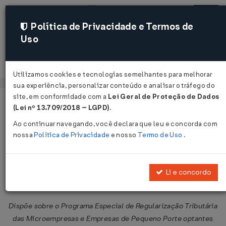
Política de Privacidade e Termos de
Uso
Acessar
Utilizamos cookies e tecnologias semelhantes para melhorar
sua experiência, personalizar conteúdo e analisar o tráfego do
site, em conformidade com a
Lei Geral de Proteção de Dados
Página Inicial
Legislações
Legislação Federal
Voltar
(Lei nº 13.709/2018 – LGPD)
.
Ao continuar navegando, você declara que leu e concorda com
Resolução CGSN Nº 139 DE
nossa
Política de Privacidade
e nosso
Termo de Uso
.
19/04/2018
Publicado no DOU em 23 abr 2018
Li e concordo
Compartilhar:
Dispõe sobre o Programa Especial de Regularização Tributária
das Microempresas e Empresas de Pequeno Porte optantes