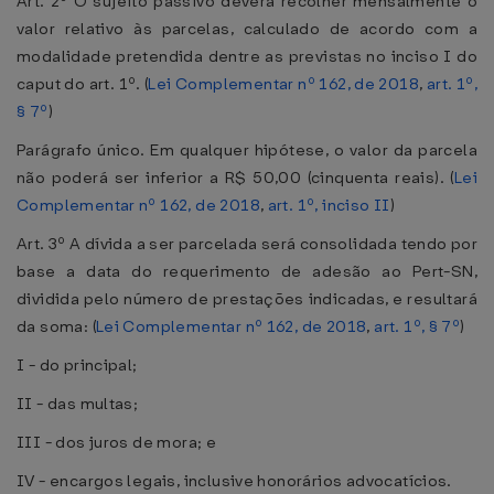
Art. 2º O sujeito passivo deverá recolher mensalmente o
valor relativo às parcelas, calculado de acordo com a
modalidade pretendida dentre as previstas no inciso I do
caput do art. 1º. (
Lei Complementar nº 162, de 2018
,
art. 1º,
§ 7º
)
Parágrafo único. Em qualquer hipótese, o valor da parcela
não poderá ser inferior a R$ 50,00 (cinquenta reais). (
Lei
Complementar nº 162, de 2018
,
art. 1º, inciso II
)
Art. 3º A dívida a ser parcelada será consolidada tendo por
base a data do requerimento de adesão ao Pert-SN,
dividida pelo número de prestações indicadas, e resultará
da soma: (
Lei Complementar nº 162, de 2018
,
art. 1º, § 7º
)
I - do principal;
II - das multas;
III - dos juros de mora; e
IV - encargos legais, inclusive honorários advocatícios.