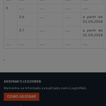
3
.....
.....
.....
.....
3.6
.....
.....
a partir de
01.05.2018
3.7
.....
.....
a partir de
01.05.2018
.....
.....
.....
.....
.....
"
ASSINAR O LEGISWEB
Mantenha-se informado e atualizado com o LegisWeb.
COMO ASSINAR