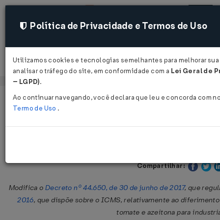
Política de Privacidade e Termos de Uso
Utilizamos cookies e tecnologias semelhantes para melhorar sua
Acessar
analisar o tráfego do site, em conformidade com a
Lei Geral de P
– LGPD)
.
Ao continuar navegando, você declara que leu e concorda com n
Página Inicial
Legislações
Legislação Estadual - Pernambuc
Termo de Uso
.
Decreto Nº 45882 DE 16/04/2018
Publicado no DOE - PE em 17 
Compartilhar:
Modifica o
Decreto nº 44.650, de 30 de junho de 2017
, que regu
2016
, que dispõe sobre o ICMS, relativamente ao diferiment
tomate e azeitona para industri