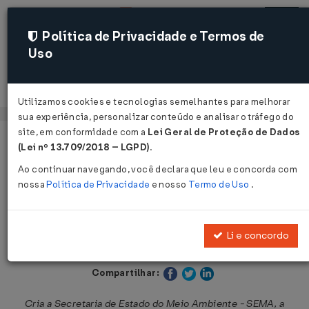
Política de Privacidade e Termos de
Uso
Acessar
Utilizamos cookies e tecnologias semelhantes para melhorar
sua experiência, personalizar conteúdo e analisar o tráfego do
site, em conformidade com a
Lei Geral de Proteção de Dados
Página Inicial
Legislações
Legislação Estadual - Paraná
(Lei nº 13.709/2018 – LGPD)
.
Ao continuar navegando, você declara que leu e concorda com
Voltar
nossa
Política de Privacidade
e nosso
Termo de Uso
.
Lei Nº 10066 DE 27/07/1992
Li e concordo
Publicado no DOE - PR em 27 jul 1992
Compartilhar:
Cria a Secretaria de Estado do Meio Ambiente - SEMA, a