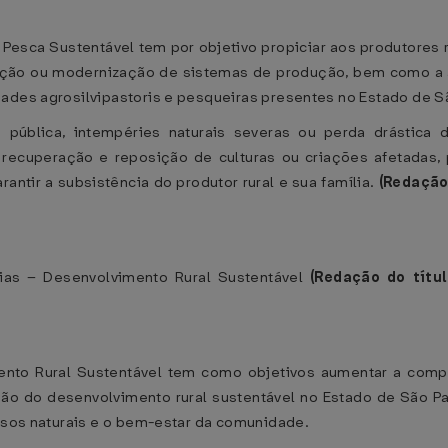
 Pesca Sustentável tem por objetivo propiciar aos produtores 
ação ou modernização de sistemas de produção, bem como a 
dades agrosilvipastoris e pesqueiras presentes no Estado de S
 pública, intempéries naturais severas ou perda drástic
a recuperação e reposição de culturas ou criações afetadas, 
rantir a subsistência do produtor rural e sua família.
(Redação
ias – Desenvolvimento Rural Sustentável
(Redação do títu
nto Rural Sustentável tem como objetivos aumentar a competi
ção do desenvolvimento rural sustentável no Estado de São P
ursos naturais e o bem-estar da comunidade.