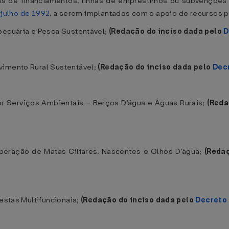
as de financiamentos, linhas de empréstimos ou subvenções 
e julho de 1992
, a serem implantados com o apoio de recursos
pecuária e Pesca Sustentável;
(Redação do inciso dada pelo
D
vimento Rural Sustentável;
(Redação do inciso dada pelo
Dec
r Serviços Ambientais – Berços D’água e Águas Rurais;
(Reda
peração de Matas Ciliares, Nascentes e Olhos D’água;
(Reda
restas Multifuncionais;
(Redação do inciso dada pelo
Decreto 