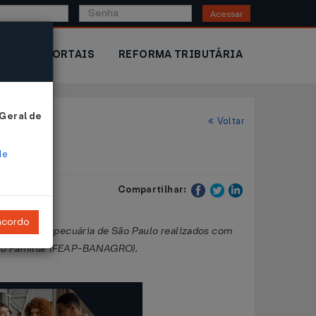
Acessar
IOR
PORTAIS
REFORMA TRIBUTÁRIA
 Geral de
Voltar
de
Compartilhar:
ncordo
nto da agropecuária de São Paulo realizados com
cio Familiar (FEAP-BANAGRO).