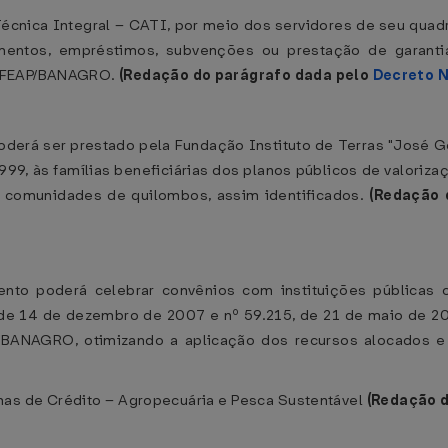
écnica Integral – CATI, por meio dos servidores de seu quad
mentos, empréstimos, subvenções ou prestação de garantia
o FEAP/BANAGRO.
(Redação do parágrafo dada pelo
Decreto N
 poderá ser prestado pela Fundação Instituto de Terras "José G
 1999, às famílias beneficiárias dos planos públicos de valori
 comunidades de quilombos, assim identificados.
(Redação 
ento poderá celebrar convênios com instituições públicas 
 de 14 de dezembro de 2007 e nº 59.215, de 21 de maio de 20
/BANAGRO, otimizando a aplicação dos recursos alocados 
has de Crédito – Agropecuária e Pesca Sustentável
(Redação d