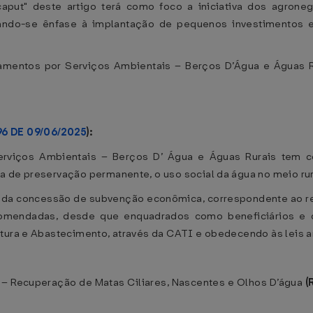
aput" deste artigo terá como foco a iniciativa dos agron
dando-se ênfase à implantação de pequenos investimentos 
.
amentos por Serviços Ambientais – Berços D’Água e Águas 
96 DE 09/06/2025
):
erviços Ambientais – Berços D’ Água e Águas Rurais tem c
 de preservação permanente, o uso social da água no meio rura
vés da concessão de subvenção econômica, correspondente ao 
ecomendadas, desde que enquadrados como beneficiários e 
ltura e Abastecimento, através da CATI e obedecendo às leis 
s – Recuperação de Matas Ciliares, Nascentes e Olhos D’água
(