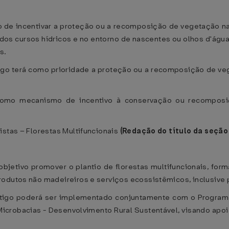
vo de incentivar a proteção ou a recomposição de vegetação na
os cursos hídricos e no entorno de nascentes ou olhos d'água,
s.
tigo terá como prioridade a proteção ou a recomposição de v
 como mecanismo de incentivo à conservação ou recompos
istas – Florestas Multifuncionais
(Redação do título da seçã
objetivo promover o plantio de florestas multifuncionais, fo
rodutos não madeireiros e serviços ecossistêmicos, inclusive
rtigo poderá ser implementado conjuntamente com o Programa 
Microbacias - Desenvolvimento Rural Sustentável, visando apo