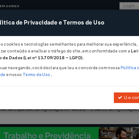
em somos
ítica de Privacidade e Termos de Uso
CONSULTORIA
SISTEMAS
COMÉRCIO EXTER
os cookies e tecnologias semelhantes para melhorar sua experiência,
zar conteúdo e analisar o tráfego do site, em conformidade com a
Lei
- São Paulo
 de Dados (Lei nº 13.709/2018 – LGPD)
.
2018
nuar navegando, você declara que leu e concorda com nossa
Política 
ade
e nosso
Termo de Uso
.
Li e co
 de financiamento ou de subvenção econômica para o desenvolvime
ndo de Expansão do Agronegócio Paulista - O Banco do Agronegó