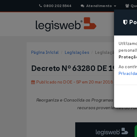
0800 202 5544
Atendimento
Qu
Pol
Utilizam
personali
Página Inicial
Legislações
Legislação Estadual 
Proteção
Decreto Nº 63280 DE 19/03/
Ao conti
Privacid
Publicado no DOE - SP em 20 mar 2018
Reorganiza e Consolida os Programas e Projetos
recursos provenientes do Fu