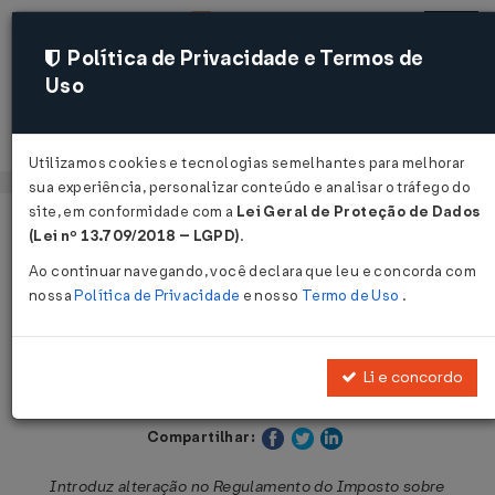
Política de Privacidade e Termos de
Uso
Acessar
Utilizamos cookies e tecnologias semelhantes para melhorar
sua experiência, personalizar conteúdo e analisar o tráfego do
site, em conformidade com a
Lei Geral de Proteção de Dados
Página Inicial
Legislações
Legislação Estadual - Paraná
(Lei nº 13.709/2018 – LGPD)
.
Ao continuar navegando, você declara que leu e concorda com
Voltar
nossa
Política de Privacidade
e nosso
Termo de Uso
.
Decreto Nº 8941 DE 06/03/2018
Li e concordo
Publicado no DOE - PR em 7 mar 2018
Compartilhar:
Introduz alteração no Regulamento do Imposto sobre