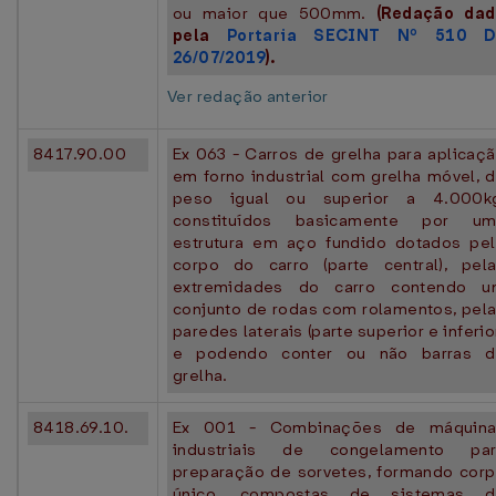
ou maior que 500mm.
(Redação da
pela
Portaria SECINT Nº 510 D
26/07/2019
).
Ver redação anterior
8417.90.00
Ex 063 - Carros de grelha para aplicaç
em forno industrial com grelha móvel, 
peso igual ou superior a 4.000kg
constituídos basicamente por um
estrutura em aço fundido dotados pe
corpo do carro (parte central), pel
extremidades do carro contendo u
conjunto de rodas com rolamentos, pel
paredes laterais (parte superior e inferio
e podendo conter ou não barras d
grelha.
8418.69.10.
Ex 001 - Combinações de máquina
industriais de congelamento par
preparação de sorvetes, formando cor
único, compostas de sistemas d