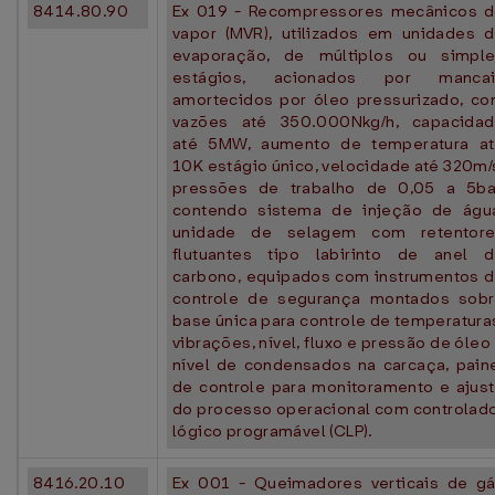
8414.80.90
Ex 019 - Recompressores mecânicos 
vapor (MVR), utilizados em unidades 
evaporação, de múltiplos ou simpl
estágios, acionados por mancai
amortecidos por óleo pressurizado, c
vazões até 350.000Nkg/h, capacida
até 5MW, aumento de temperatura a
10K estágio único, velocidade até 320m/
pressões de trabalho de 0,05 a 5ba
contendo sistema de injeção de águ
unidade de selagem com retentore
flutuantes tipo labirinto de anel 
carbono, equipados com instrumentos 
controle de segurança montados sob
base única para controle de temperatura
vibrações, nível, fluxo e pressão de óleo
nível de condensados na carcaça, pain
de controle para monitoramento e ajus
do processo operacional com controlad
lógico programável (CLP).
8416.20.10
Ex 001 - Queimadores verticais de g