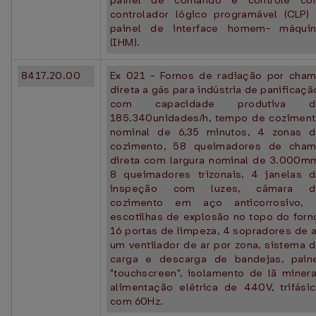
painel de comando e controle co
controlador lógico programável (CLP)
painel de interface homem- máqui
(IHM).
8417.20.00
Ex 021 - Fornos de radiação por cha
direta a gás para indústria de panificaçã
com capacidade produtiva d
185.340unidades/h, tempo de cozimen
nominal de 6,35 minutos, 4 zonas 
cozimento, 58 queimadores de cha
direta com largura nominal de 3.000m
8 queimadores trizonais, 4 janelas 
inspeção com luzes, câmara d
cozimento em aço anticorrosivo, 
escotilhas de explosão no topo do forn
16 portas de limpeza, 4 sopradores de a
um ventilador de ar por zona, sistema 
carga e descarga de bandejas, pain
"touchscreen", isolamento de lã minera
alimentação elétrica de 440V, trifási
com 60Hz.