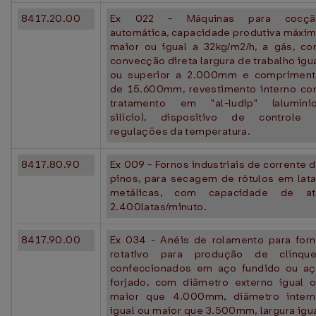
8417.20.00
Ex 022 - Máquinas para cocçã
automática, capacidade produtiva máxi
maior ou igual a 32kg/m2/h, a gás, c
convecção direta largura de trabalho igu
ou superior a 2.000mm e comprimen
de 15.600mm, revestimento interno c
tratamento em "al-ludip" (alumíni
silício), dispositivo de controle
regulações da temperatura.
8417.80.90
Ex 009 - Fornos industriais de corrente 
pinos, para secagem de rótulos em lat
metálicas, com capacidade de at
2.400latas/minuto.
8417.90.00
Ex 034 - Anéis de rolamento para for
rotativo para produção de clínque
confeccionados em aço fundido ou a
forjado, com diâmetro externo igual 
maior que 4.000mm, diâmetro inter
igual ou maior que 3.500mm, largura igu