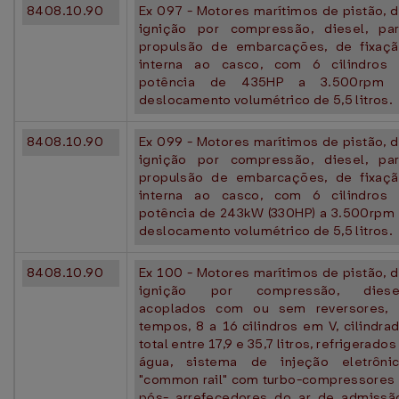
8408.10.90
Ex 097 - Motores marítimos de pistão, 
ignição por compressão, diesel, pa
propulsão de embarcações, de fixaç
interna ao casco, com 6 cilindros
potência de 435HP a 3.500rpm 
deslocamento volumétrico de 5,5 litros.
8408.10.90
Ex 099 - Motores marítimos de pistão, 
ignição por compressão, diesel, pa
propulsão de embarcações, de fixaç
interna ao casco, com 6 cilindros
potência de 243kW (330HP) a 3.500rpm
deslocamento volumétrico de 5,5 litros.
8408.10.90
Ex 100 - Motores marítimos de pistão, 
ignição por compressão, diesel
acoplados com ou sem reversores,
tempos, 8 a 16 cilindros em V, cilindra
total entre 17,9 e 35,7 litros, refrigerados
água, sistema de injeção eletrôni
"common rail" com turbo-compressores
pós- arrefecedores do ar de admissã