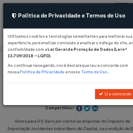
Política de Privacidade e Termos de Uso
Utilizamos cookies e tecnologias semelhantes para melhorar sua
Acessar
experiência, personalizar conteúdo e analisar o tráfego do site, e
conformidade com a
Lei Geral de Proteção de Dados (Lei nº
13.709/2018 – LGPD)
.
Página Inicial
Legislações
Legislação Federal
Vo
Ao continuar navegando, você declara que leu e concorda com
nossa
Política de Privacidade
e nosso
Termo de Uso
.
Resolução CAMEX Nº 15 DE
28/02/2018
Li e concordo
Publicado no DOU em 2 mar 2018
Compartilhar:
Altera para 0% (zero por cento) as alíquotas do Imposto de
Importação incidentes sobre Bens de Capital, na condição de 