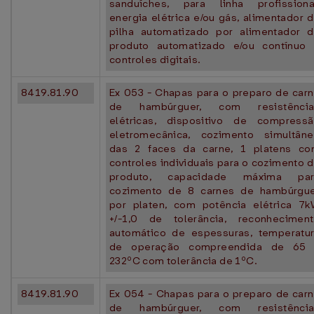
sanduíches, para linha profissiona
energia elétrica e/ou gás, alimentador 
pilha automatizado por alimentador 
produto automatizado e/ou contínuo
controles digitais.
8419.81.90
Ex 053 - Chapas para o preparo de car
de hambúrguer, com resistência
elétricas, dispositivo de compress
eletromecânica, cozimento simultân
das 2 faces da carne, 1 platens c
controles individuais para o cozimento 
produto, capacidade máxima par
cozimento de 8 carnes de hambúrgu
por platen, com potência elétrica 7
+/-1,0 de tolerância, reconhecimen
automático de espessuras, temperatu
de operação compreendida de 65 
232ºC com tolerância de 1ºC.
8419.81.90
Ex 054 - Chapas para o preparo de car
de hambúrguer, com resistência