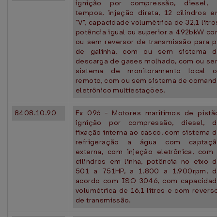
ignição por compressão, diesel, 
tempos, injeção direta, 12 cilindros 
"V", capacidade volumétrica de 32,1 litro
potência igual ou superior a 492bkW c
ou sem reversor de transmissão para 
de galinha, com ou sem sistema d
descarga de gases molhado, com ou s
sistema de monitoramento local o
remoto, com ou sem sistema de coman
eletrônico multiestações.
8408.10.90
Ex 096 - Motores marítimos de pistã
ignição por compressão, diesel, 
fixação interna ao casco, com sistema 
refrigeração a água com captaçã
externa, com injeção eletrônica, com
cilindros em linha, potência no eixo 
501 a 751HP, a 1.800 a 1.900rpm, 
acordo com ISO 3046, com capacida
volumétrica de 16,1 litros e com revers
de transmissão.