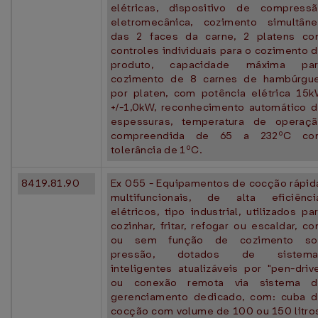
elétricas, dispositivo de compress
eletromecânica, cozimento simultân
das 2 faces da carne, 2 platens c
controles individuais para o cozimento 
produto, capacidade máxima par
cozimento de 8 carnes de hambúrgu
por platen, com potência elétrica 15
+/-1,0kW, reconhecimento automático 
espessuras, temperatura de operaç
compreendida de 65 a 232ºC co
tolerância de 1ºC.
8419.81.90
Ex 055 - Equipamentos de cocção rápid
multifuncionais, de alta eficiênci
elétricos, tipo industrial, utilizados pa
cozinhar, fritar, refogar ou escaldar, c
ou sem função de cozimento so
pressão, dotados de sistema
inteligentes atualizáveis por "pen-driv
ou conexão remota via sistema d
gerenciamento dedicado, com: cuba 
cocção com volume de 100 ou 150 litro