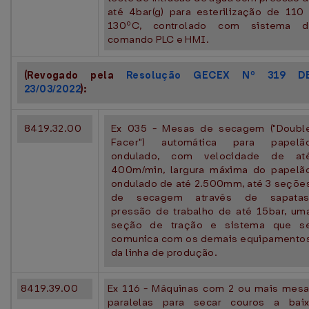
até 4bar(g) para esterilização de 110
130ºC, controlado com sistema d
comando PLC e HMI.
(Revogado pela
Resolução GECEX Nº 319 D
23/03/2022
):
8419.32.00
Ex 035 - Mesas de secagem ("Doubl
Facer") automática para papelã
ondulado, com velocidade de at
400m/min, largura máxima do papelã
ondulado de até 2.500mm, até 3 seçõe
de secagem através de sapatas
pressão de trabalho de até 15bar, um
seção de tração e sistema que s
comunica com os demais equipamento
da linha de produção.
8419.39.00
Ex 116 - Máquinas com 2 ou mais mes
paralelas para secar couros a bai