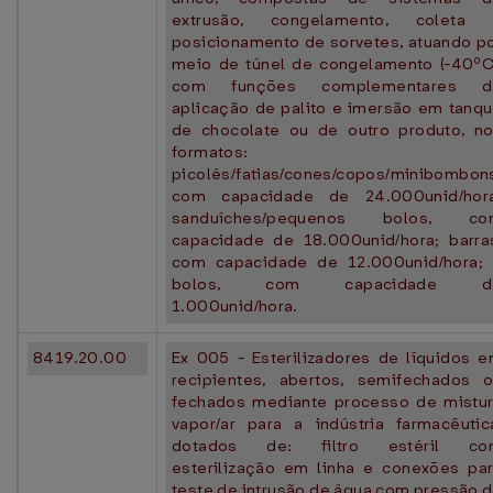
extrusão, congelamento, coleta 
posicionamento de sorvetes, atuando p
meio de túnel de congelamento (-40ºC
com funções complementares d
aplicação de palito e imersão em tanq
de chocolate ou de outro produto, n
formatos:
picolés/fatias/cones/copos/minibombon
com capacidade de 24.000unid/hor
sanduíches/pequenos bolos, co
capacidade de 18.000unid/hora; barra
com capacidade de 12.000unid/hora;
bolos, com capacidade d
1.000unid/hora.
8419.20.00
Ex 005 - Esterilizadores de líquidos 
recipientes, abertos, semifechados 
fechados mediante processo de mistu
vapor/ar para a indústria farmacêutic
dotados de: filtro estéril co
esterilização em linha e conexões pa
teste de intrusão de água com pressão 