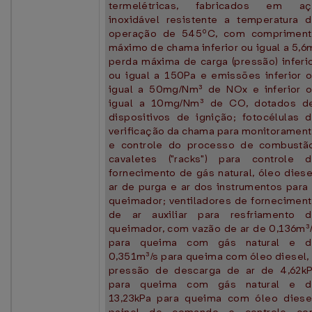
termelétricas, fabricados em aç
inoxidável resistente a temperatura 
operação de 545ºC, com comprimen
máximo de chama inferior ou igual a 5,6
perda máxima de carga (pressão) inferi
ou igual a 150Pa e emissões inferior 
igual a 50mg/Nm³ de NOx e inferior 
igual a 10mg/Nm³ de CO, dotados d
dispositivos de ignição; fotocélulas 
verificação da chama para monitoramen
e controle do processo de combustã
cavaletes ("racks") para controle 
fornecimento de gás natural, óleo diese
ar de purga e ar dos instrumentos para
queimador; ventiladores de fornecimen
de ar auxiliar para resfriamento 
queimador, com vazão de ar de 0,136m³
para queima com gás natural e d
0,351m³/s para queima com óleo diesel,
pressão de descarga de ar de 4,62k
para queima com gás natural e d
13,23kPa para queima com óleo diese