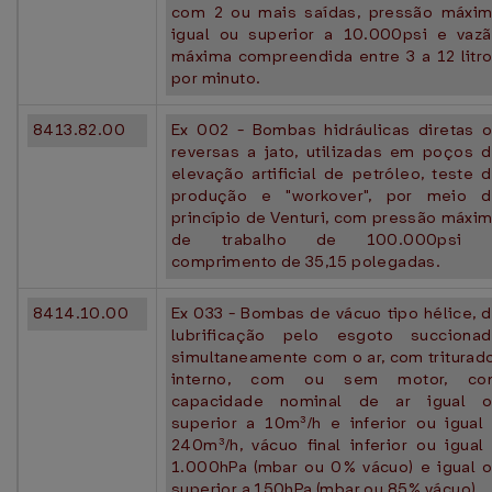
com 2 ou mais saídas, pressão máxi
igual ou superior a 10.000psi e vaz
máxima compreendida entre 3 a 12 litr
por minuto.
8413.82.00
Ex 002 - Bombas hidráulicas diretas 
reversas a jato, utilizadas em poços 
elevação artificial de petróleo, teste 
produção e "workover", por meio 
princípio de Venturi, com pressão máxi
de trabalho de 100.000psi 
comprimento de 35,15 polegadas.
8414.10.00
Ex 033 - Bombas de vácuo tipo hélice, 
lubrificação pelo esgoto succiona
simultaneamente com o ar, com triturad
interno, com ou sem motor, co
capacidade nominal de ar igual o
superior a 10m³/h e inferior ou igual
240m³/h, vácuo final inferior ou igual
1.000hPa (mbar ou 0% vácuo) e igual 
superior a 150hPa (mbar ou 85% vácuo).