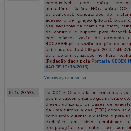
combustível, com baixa emissã
atmosférica (baixo NOx, baixo CO
particulados), constituídos de: siste
acessório de ignição (pilotos), bicos 
gás, sensores de chama de piloto, pain
de controle e suporte para fotocélul
com máxima vazão de operação d
400.000kg/h e vazão de gás de pur
estimado de 15 à 58kg/h (20 à 75Nm3/h
para serem utilizados no flare (tocha
(Redação dada pela
Portaria SECEX 
440 DE 10/06/2019
).
Ver redação anterior
8416.20.90.
Ex 001 - Queimadores horizontais pa
queima suplementar de gás natural e ól
diesel, utilizando os gases de exaust
de uma turbina a gás (TEG) como ar 
combustão durante a queima e para u
exclusivo em ciclo combinado d
recuperação de calor de centrai