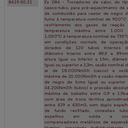
8419.50.21
Ex 086 - Trocadores de calor, do ti
casco-tubo, para pré-aquecimento de 
de combustão para reator de negro 
fumo à temperatura nominal de 900ºC
resfriamento dos gases de reação
temperatura máxima entre 1.000 
1.050ºC à temperatura nominal de 735º
em condições normais de operação
dotados de 120 tubos internos d
diâmetro interno entre 88,9 e 89m
altura igual ou inferior a 15m, diâmet
igual ou superior a 2,3m, vazão nominal 
ar de 18.000Nm3/h (casco) e vazã
máxima de 20.000Nm3/h e vazão máxi
de negro de fumo igual ou superior
34.200Nm3/h (tubos) e pressão absolu
máxima de trabalho entre 0,9 e 1,9ba
com área de troca térmica aproxima
entre 429 e 430m3, com duplo espel
de fundo resfriado, conexões tub
espelhos em solda e co
compensadores metálicos de expans
térmica conectada individualmente