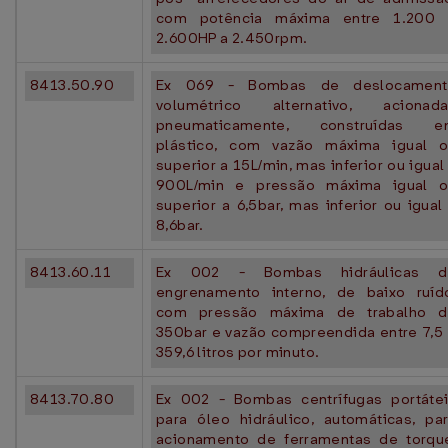
com potência máxima entre 1.200 
2.600HP a 2.450rpm.
8413.50.90
Ex 069 - Bombas de deslocament
volumétrico alternativo, acionad
pneumaticamente, construídas e
plástico, com vazão máxima igual 
superior a 15L/min, mas inferior ou igual
900L/min e pressão máxima igual 
superior a 6,5bar, mas inferior ou igual
8,6bar.
8413.60.11
Ex 002 - Bombas hidráulicas d
engrenamento interno, de baixo ruíd
com pressão máxima de trabalho d
350bar e vazão compreendida entre 7,5
359,6 litros por minuto.
8413.70.80
Ex 002 - Bombas centrífugas portáte
para óleo hidráulico, automáticas, pa
acionamento de ferramentas de torqu