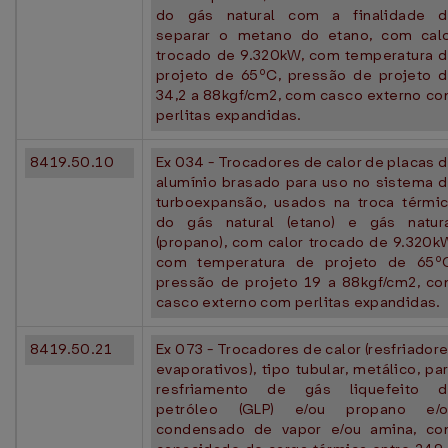
do gás natural com a finalidade 
separar o metano do etano, com cal
trocado de 9.320kW, com temperatura 
projeto de 65ºC, pressão de projeto 
34,2 a 88kgf/cm2, com casco externo c
perlitas expandidas.
8419.50.10
Ex 034 - Trocadores de calor de placas 
alumínio brasado para uso no sistema 
turboexpansão, usados na troca térmi
do gás natural (etano) e gás natur
(propano), com calor trocado de 9.320k
com temperatura de projeto de 65º
pressão de projeto 19 a 88kgf/cm2, c
casco externo com perlitas expandidas.
8419.50.21
Ex 073 - Trocadores de calor (resfriador
evaporativos), tipo tubular, metálico, pa
resfriamento de gás liquefeito d
petróleo (GLP) e/ou propano e/o
condensado de vapor e/ou amina, c