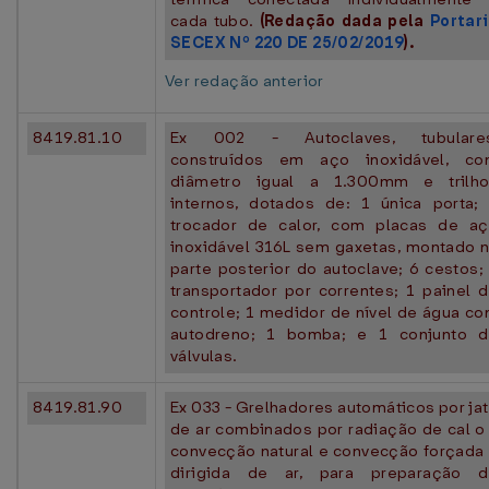
cada tubo.
(Redação dada pela
Portar
SECEX Nº 220 DE 25/02/2019
).
Ver redação anterior
8419.81.10
Ex 002 - Autoclaves, tubulares
construídos em aço inoxidável, c
diâmetro igual a 1.300mm e trilh
internos, dotados de: 1 única porta;
trocador de calor, com placas de a
inoxidável 316L sem gaxetas, montado 
parte posterior do autoclave; 6 cestos;
transportador por correntes; 1 painel 
controle; 1 medidor de nível de água c
autodreno; 1 bomba; e 1 conjunto 
válvulas.
8419.81.90
Ex 033 - Grelhadores automáticos por ja
de ar combinados por radiação de cal o 
convecção natural e convecção forçada
dirigida de ar, para preparação 