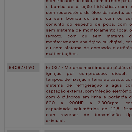
sem trocador de calor, com ou sem pist
e bomba de direção hidráulica, com 
sem reservatório de óleo da rabeta, c
ou sem bomba do trim, com ou se
conjunto do espelho de popa, com 
sem sistema de monitoramento local 
remoto, com ou sem sistema d
monitoramento analógico ou digital, c
ou sem sistema de comando eletrôni
multiestações.
8408.10.90
Ex 037 - Motores marítimos de pistão, 
ignição por compressão, diesel, 
tempos, de fixação interna ao casco, c
sistema de refrigeração a água c
captação externa, com injeção eletrônic
com 6 cilindros em linha e potência 
800 a 900HP a 2.300rpm, co
capacidade volumétrica de 12,8 litro
com reversor de transmissão tip
azimutal.