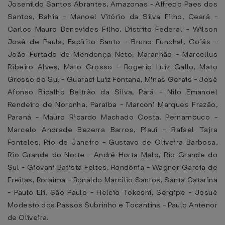
Josenildo Santos Abrantes, Amazonas - Alfredo Paes dos
Santos, Bahia - Manoel Vitório da Silva Filho, Ceará -
Carlos Mauro Benevides Filho, Distrito Federal - Wilson
José de Paula, Espírito Santo - Bruno Funchal, Goiás -
João Furtado de Mendonça Neto, Maranhão - Marcellus
Ribeiro Alves, Mato Grosso - Rogerio Luiz Gallo, Mato
Grosso do Sul - Guaraci Luiz Fontana, Minas Gerais - José
Afonso Bicalho Beltrão da Silva, Pará - Nilo Emanoel
Rendeiro de Noronha, Paraíba - Marconi Marques Frazão,
Paraná - Mauro Ricardo Machado Costa, Pernambuco -
Marcelo Andrade Bezerra Barros, Piauí - Rafael Tajra
Fonteles, Rio de Janeiro - Gustavo de Oliveira Barbosa,
Rio Grande do Norte - André Horta Melo, Rio Grande do
Sul - Giovani Batista Feltes, Rondônia - Wagner Garcia de
Freitas, Roraima - Ronaldo Marcilio Santos, Santa Catarina
- Paulo Eli, São Paulo - Helcio Tokeshi, Sergipe - Josué
Modesto dos Passos Subrinho e Tocantins - Paulo Antenor
de Oliveira.