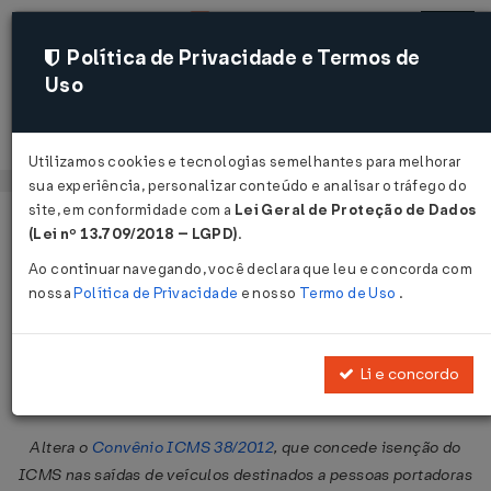
Política de Privacidade e Termos de
Uso
Acessar
Utilizamos cookies e tecnologias semelhantes para melhorar
sua experiência, personalizar conteúdo e analisar o tráfego do
site, em conformidade com a
Lei Geral de Proteção de Dados
Página Inicial
Legislações
Legislação Federal
Voltar
(Lei nº 13.709/2018 – LGPD)
.
Ao continuar navegando, você declara que leu e concorda com
Convênio ICMS Nº 11 DE
nossa
Política de Privacidade
e nosso
Termo de Uso
.
20/02/2018
Publicado no DOU em 22 fev 2018
Li e concordo
Compartilhar:
Altera o
Convênio ICMS 38/2012
, que concede isenção do
ICMS nas saídas de veículos destinados a pessoas portadoras