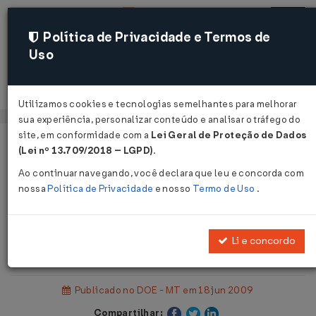
Política de Privacidade e Termos de
Uso
Acessar
Utilizamos cookies e tecnologias semelhantes para melhorar
sua experiência, personalizar conteúdo e analisar o tráfego do
site, em conformidade com a
Lei Geral de Proteção de Dados
Página Inicial
Legislações
(Lei nº 13.709/2018 – LGPD)
.
Legislação Estadual - Mato Grosso
Ao continuar navegando, você declara que leu e concorda com
nossa
Política de Privacidade
e nosso
Termo de Uso
.
Voltar
Lei Complementar Nº 360 DE
Li e concordo
18/06/2009
Publicado no DOE - MT em 18 jun 2009
Compartilhar: