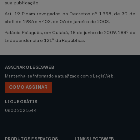
sua publicação.
Art. 19 Ficam revogados os Decretos nº 1.998, de 30 de
abril de 1986 e nº 03, de 06 de janeiro de 2003.
Palácio Paiaguás, em Cuiabá, 18 de junho de 2009, 188º da
Independência e 121º da República.
ASSINAR O LEGISWEB
Mantenha-se informado e atualizado com o LegisWeb.
COMO ASSINAR
LIGUE GRÁTIS
0800 202 5544
PRODUTOS E SERVIÇOS
LINKS LEGISWEB