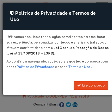
Política de Privacidade e Termos de
Uso
Acessar
Utilizamos cookies e tecnologias semelhantes para melhorar
sua experiência, personalizar conteúdo e analisar o tráfego do
site, em conformidade com a
Lei Geral de Proteção de Dados
Página Inicial
Legislações
(Lei nº 13.709/2018 – LGPD)
.
Legislação Estadual - Pernambuco
Ao continuar navegando, você declara que leu e concorda com
nossa
Política de Privacidade
e nosso
Termo de Uso
.
Voltar
Decreto Nº 45589 DE 30/01/2018
Li e concordo
Publicado no DOE - PE em 31 jan 2018
Compartilhar: