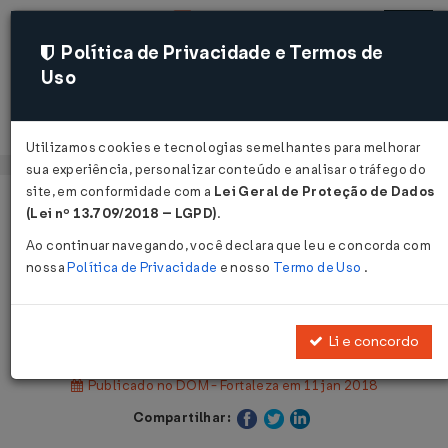
Política de Privacidade e Termos de
Uso
Acessar
Utilizamos cookies e tecnologias semelhantes para melhorar
sua experiência, personalizar conteúdo e analisar o tráfego do
site, em conformidade com a
Lei Geral de Proteção de Dados
Página Inicial
Legislações
(Lei nº 13.709/2018 – LGPD)
.
Legislação Municipal - Fortaleza
Ao continuar navegando, você declara que leu e concorda com
nossa
Política de Privacidade
e nosso
Termo de Uso
.
Voltar
Lei Nº 10661 DE 29/12/2017
Li e concordo
Publicado no DOM - Fortaleza em 11 jan 2018
Compartilhar: