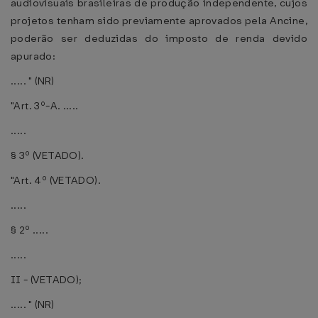
audiovisuais brasileiras de produção independente, cujos
projetos tenham sido previamente aprovados pela Ancine,
poderão ser deduzidas do imposto de renda devido
apurado:
..... " (NR)
"Art. 3º-A. .....
.....
§ 3º (VETADO).
"Art. 4º (VETADO).
.....
§ 2º .....
.....
II - (VETADO);
..... " (NR)