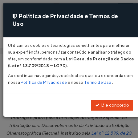
Política de Privacidade e Termos de
Uso
Acessar
Utilizamos cookies e tecnologias semelhantes para melhorar
sua experiência, personalizar conteúdo e analisar o tráfego do
site, em conformidade com a
Lei Geral de Proteção de Dados
Página Inicial
Legislações
Legislação Federal
Voltar
(Lei nº 13.709/2018 – LGPD)
.
Ao continuar navegando, você declara que leu e concorda com
Lei Nº 13594 DE 05/01/2018
nossa
Política de Privacidade
e nosso
Termo de Uso
.
Publicado no DOU em 8 jan 2018
Compartilhar:
Li e concordo
Prorroga o prazo para a utilização do Regime Especial de
Tributação para Desenvolvimento da Atividade de Exibição
Cinematográfica (Recine), instituído pela
Lei nº 12.599, de 23