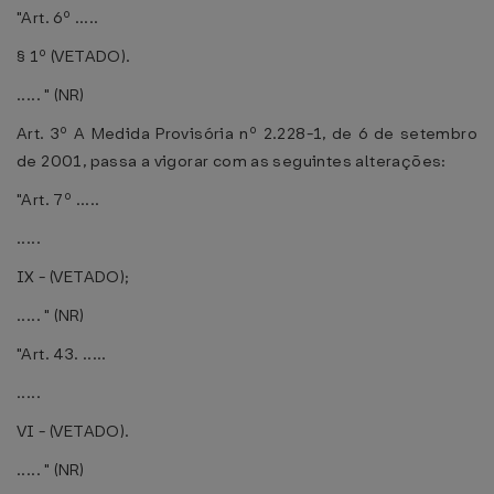
"Art. 6º .....
§ 1º (VETADO).
..... " (NR)
Art. 3º A Medida Provisória nº 2.228-1, de 6 de setembro
de 2001, passa a vigorar com as seguintes alterações:
"Art. 7º .....
.....
IX - (VETADO);
..... " (NR)
"Art. 43. .....
.....
VI - (VETADO).
..... " (NR)