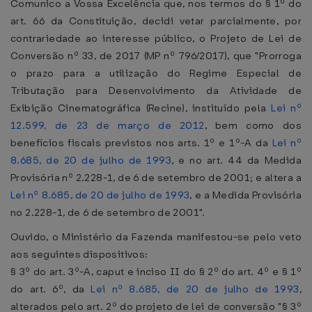
Comunico a Vossa Excelência que, nos termos do § 1º do
art. 66 da Constituição, decidi vetar parcialmente, por
contrariedade ao interesse público, o Projeto de Lei de
Conversão nº 33, de 2017 (MP nº 796/2017), que "Prorroga
o prazo para a utilização do Regime Especial de
Tributação para Desenvolvimento da Atividade de
Exibição Cinematográfica (Recine), instituído pela
Lei nº
12.599, de 23 de março de 2012
, bem como dos
benefícios fiscais previstos nos arts. 1º e 1º-A da
Lei nº
8.685, de 20 de julho de 1993
, e no art. 44 da Medida
Provisória nº 2.228-1, de 6 de setembro de 2001; e altera a
Lei nº 8.685, de 20 de julho de 1993
, e a Medida Provisória
no 2.228-1, de 6 de setembro de 2001".
Ouvido, o Ministério da Fazenda manifestou-se pelo veto
aos seguintes dispositivos:
§ 3º do art. 3º-A, caput e inciso II do § 2º do art. 4º e § 1º
do art. 6º, da
Lei nº 8.685, de 20 de julho de 1993
,
alterados pelo art. 2º do projeto de lei de conversão "§ 3º