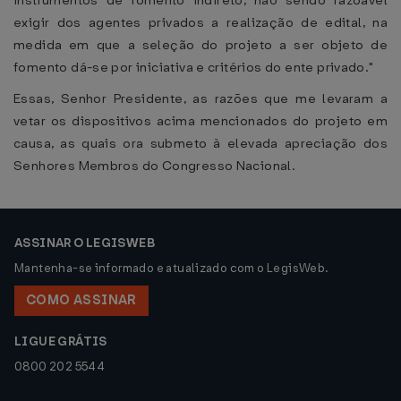
instrumentos de fomento indireto, não sendo razoável
exigir dos agentes privados a realização de edital, na
medida em que a seleção do projeto a ser objeto de
fomento dá-se por iniciativa e critérios do ente privado."
Essas, Senhor Presidente, as razões que me levaram a
vetar os dispositivos acima mencionados do projeto em
causa, as quais ora submeto à elevada apreciação dos
Senhores Membros do Congresso Nacional.
ASSINAR O LEGISWEB
Mantenha-se informado e atualizado com o LegisWeb.
COMO ASSINAR
LIGUE GRÁTIS
0800 202 5544