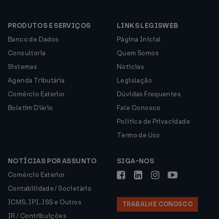
PRODUTOS E SERVIÇOS
LINKS LEGISWEB
Banco de Dados
Página Inicial
Consultoria
Quem Somos
Sistemas
Notícias
Agenda Tributária
Legislação
Comércio Exterior
Dúvidas Frequentes
Boletim Diário
Fale Conosco
Política de Privacidade
Termo de Uso
NOTÍCIAS POR ASSUNTO
SIGA-NOS
Comércio Exterior
Contabilidade / Societário
ICMS, IPI, ISS e Outros
TRABALHE CONOSCO
IR / Contribuições