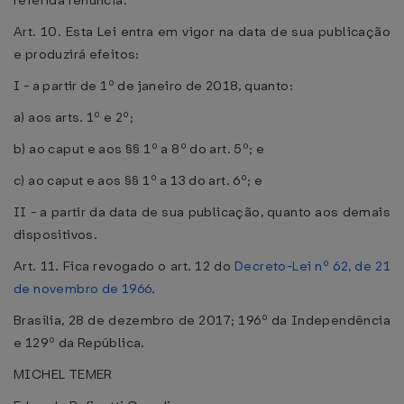
referida renúncia.
Art. 10. Esta Lei entra em vigor na data de sua publicação
e produzirá efeitos:
I - a partir de 1º de janeiro de 2018, quanto:
a) aos arts. 1º e 2º;
b) ao caput e aos §§ 1º a 8º do art. 5º; e
c) ao caput e aos §§ 1º a 13 do art. 6º; e
II - a partir da data de sua publicação, quanto aos demais
dispositivos.
Art. 11. Fica revogado o art. 12 do
Decreto-Lei nº 62, de 21
de novembro de 1966
.
Brasília, 28 de dezembro de 2017; 196º da Independência
e 129º da República.
MICHEL TEMER