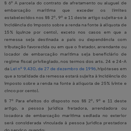
§ 6º A parcela do contrato de afretamento ou aluguel de
embarcação marítima que exceder os limites
estabelecidos nos §§ 2º, 9º e 11 deste artigo sujeita-se à
incidência do imposto sobre a renda na fonte à alíquota de
15% (quinze por cento), exceto nos casos em que a
remessa seja destinada a país ou dependência com
tributação favorecida ou em que o fretador, arrendante ou
locador de embarcação marítima seja beneficiário de
regime fiscal privilegiado, nos termos dos arts. 24 e 24-A
da
Lei nº 9.430, de 27 de dezembro de 1996
, hipóteses em
que a totalidade da remessa estará sujeita à incidência do
imposto sobre a renda na fonte à alíquota de 25% (vinte e
cinco por cento).
§ 7º Para efeitos do disposto nos §§ 2º, 9º e 11 deste
artigo, a pessoa jurídica fretadora, arrendadora ou
locadora de embarcação marítima sediada no exterior
será considerada vinculada à pessoa jurídica prestadora
do serviço, quando: