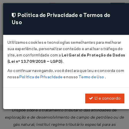
Política de Privacidade e Termos de
Uso
Acessar
Utilizamos cookies e tecnologias semelhantes para melhorar
sua experiência, personalizar conteúdo e analisar o tráfego do
site, em conformidade com a
Lei Geral de Proteção de Dados
Página Inicial
Legislações
Legislação Federal
Voltar
(Lei nº 13.709/2018 – LGPD)
.
Ao continuar navegando, você declara que leu e concorda com
Lei Nº 13586 DE 28/12/2017
nossa
Política de Privacidade
e nosso
Termo de Uso
.
Publicado no DOU em 29 dez 2017
Compartilhar:
Li e concordo
Dispõe sobre o tratamento tributário das atividades de
exploração e de desenvolvimento de campo de petróleo ou de
gás natural; institui regime tributário especial para as