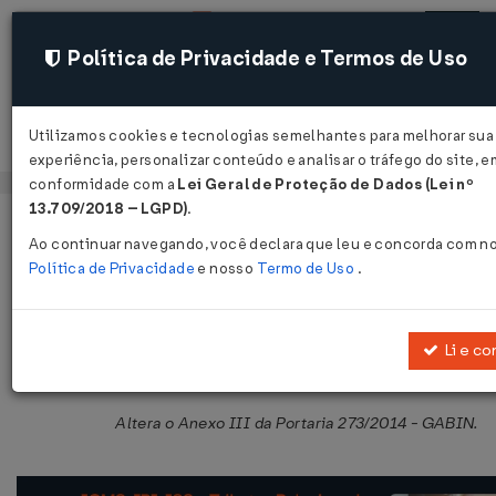
Política de Privacidade e Termos de Uso
Utilizamos cookies e tecnologias semelhantes para melhorar sua
Acessar
experiência, personalizar conteúdo e analisar o tráfego do site, e
conformidade com a
Lei Geral de Proteção de Dados (Lei nº
13.709/2018 – LGPD)
.
Página Inicial
Legislações
Legislação Estadual - Maranhão
Ao continuar navegando, você declara que leu e concorda com n
Política de Privacidade
e nosso
Termo de Uso
.
Portaria GABIN Nº 597 DE 22/12/201
Publicado no DOE - MA em 22 dez 2017
Li e co
Compartilhar:
Altera o Anexo III da Portaria 273/2014 - GABIN.