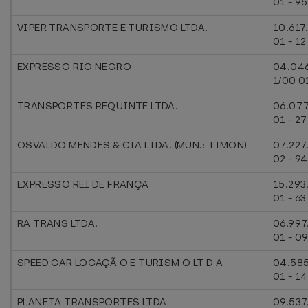
01 - 95
VIPER TRANSPORTE E TURISMO LTDA.
10.617
01 - 12
EXPRESSO RIO NEGRO
04.04
1/00 0
TRANSPORTES REQUINTE LTDA.
06.077
01 - 27
OSVALDO MENDES & CIA LTDA. (MUN.: TIMON)
07.227
02 - 94
EXPRESSO REI DE FRANÇA
15.293
01 - 63
RA TRANS LTDA.
06.997
01 - 0
SPEED CAR LOCAÇÃ O E TURISM O LT D A
04.585
01 - 14
PLANETA TRANSPORTES LTDA
09.537