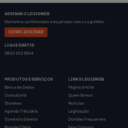
ASSINAR O LEGISWEB
Mantenha-se informado e atualizado com o LegisWeb.
COMO ASSINAR
LIGUE GRÁTIS
0800 202 5544
PRODUTOS E SERVIÇOS
LINKS LEGISWEB
Banco de Dados
Página Inicial
Consultoria
Quem Somos
Sistemas
Notícias
Agenda Tributária
Legislação
Comércio Exterior
Dúvidas Frequentes
Boletim Diário
Fale Conosco