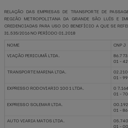
RELAÇÃO DAS EMPRESAS DE TRANSPORTE DE PASSAG
REGIÃO METROPOLITANA DA GRANDE SÃO LUÍS E IMP
CREDENCIADAS PARA USO DO BENEFÍCIO A QUE SE REFE
31.535/2016 NO PERÍODO 01.2018
NOME
CNP J
VIAÇÃO PERICUMÃ LTDA.
86.773
01 - 42
TRANSPORTE MARINA LTDA.
02.210
01 - 99
EXPRESSO RODOVIARIO 100 1 LTDA.
0 7.16
01 - 7
EXPRESSO SOLEMAR LTDA.
00.192
01 - 86
AUTO VIARIA MATOS LTDA.
05.740
01 - 0