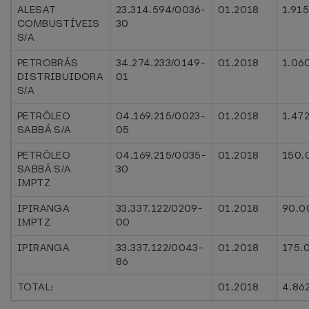
ALESAT
23.314.594/0036-
01.2018
1.91
COMBUSTÍVEIS
30
S/A
PETROBRÁS
34.274.233/0149-
01.2018
1.06
DISTRIBUIDORA
01
S/A
PETRÓLEO
04.169.215/0023-
01.2018
1.47
SABBÁ S/A
05
PETRÓLEO
04.169.215/0035-
01.2018
150.
SABBÁ S/A
30
IMPTZ
IPIRANGA
33.337.122/0209-
01.2018
90.0
IMPTZ
00
IPIRANGA
33.337.122/0043-
01.2018
175.
86
TOTAL:
01.2018
4.86