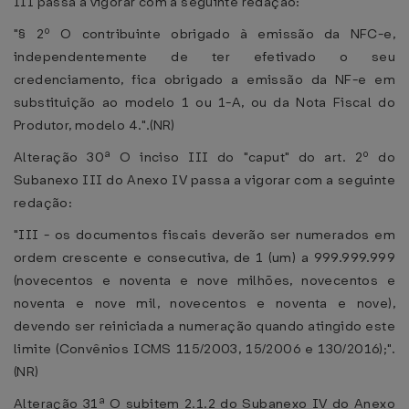
III passa a vigorar com a seguinte redação:
"§ 2º O contribuinte obrigado à emissão da NFC-e,
independentemente de ter efetivado o seu
credenciamento, fica obrigado a emissão da NF-e em
substituição ao modelo 1 ou 1-A, ou da Nota Fiscal do
Produtor, modelo 4.".(NR)
Alteração 30ª O inciso III do "caput" do art. 2º do
Subanexo III do Anexo IV passa a vigorar com a seguinte
redação:
"III - os documentos fiscais deverão ser numerados em
ordem crescente e consecutiva, de 1 (um) a 999.999.999
(novecentos e noventa e nove milhões, novecentos e
noventa e nove mil, novecentos e noventa e nove),
devendo ser reiniciada a numeração quando atingido este
limite (Convênios ICMS 115/2003, 15/2006 e 130/2016);".
(NR)
Alteração 31ª O subitem 2.1.2 do Subanexo IV do Anexo