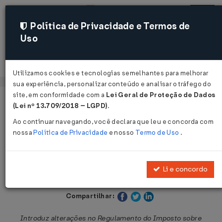
Política de Privacidade e Termos de
Uso
Acessar
Utilizamos cookies e tecnologias semelhantes para melhorar
sua experiência, personalizar conteúdo e analisar o tráfego do
site, em conformidade com a
Lei Geral de Proteção de Dados
Página Inicial
Legislações
Legislação Estadual - Paraná
(Lei nº 13.709/2018 – LGPD)
.
Ao continuar navegando, você declara que leu e concorda com
Voltar
nossa
Política de Privacidade
e nosso
Termo de Uso
.
Decreto Nº 8531 DE 20/12/2017
Li e concordo
Publicado no DOE - PR em 21 dez 2017
Compartilhar:
Introduz alterações no Regulamento do Imposto sobre