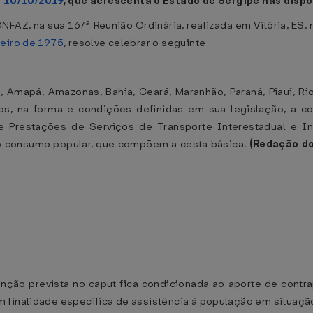
 10/10/2019
, que acrescenta o Estado de Sergipe nas disp
NFAZ, na sua 167ª Reunião Ordinária, realizada em Vitória, ES,
neiro de 1975
, resolve celebrar o seguinte
 Amapá, Amazonas, Bahia, Ceará, Maranhão, Paraná, Piauí, Ri
ados, na forma e condições definidas em sua legislação, a
re Prestações de Serviços de Transporte Interestadual e 
o consumo popular, que compõem a cesta básica.
(Redação do
nção prevista no caput fica condicionada ao aporte de contr
 finalidade específica de assistência à população em situação