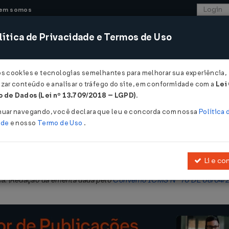
em somos
ítica de Privacidade e Termos de Uso
CONSULTORIA
SISTEMAS
COMÉRCIO EXTER
os cookies e tecnologias semelhantes para melhorar sua experiência,
zar conteúdo e analisar o tráfego do site, em conformidade com a
Lei
 de Dados (Lei nº 13.709/2018 – LGPD)
.
/12/2017
nuar navegando, você declara que leu e concorda com nossa
Política 
ade
e nosso
Termo de Uso
.
Li e co
conceder isenção do ICMS nas operações internas com produtos es
ca. (Redação da ementa dada pelo
Convênio ICMS Nº 70 DE 08/04/