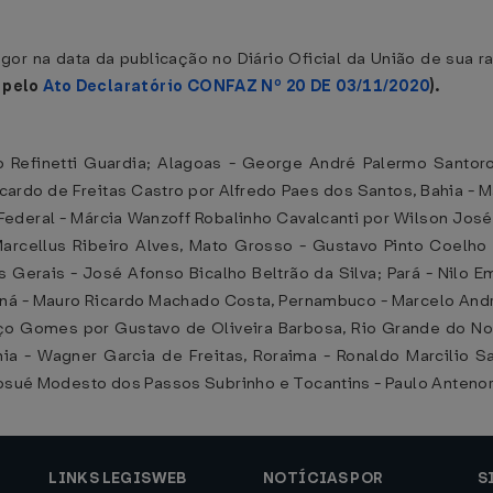
gor na data da publicação no Diário Oficial da União de sua ra
 pelo
Ato Declaratório CONFAZ Nº 20 DE 03/11/2020
).
 Refinetti Guardia; Alagoas - George André Palermo Santo
rdo de Freitas Castro por Alfredo Paes dos Santos, Bahia - Ma
Federal - Márcia Wanzoff Robalinho Cavalcanti por Wilson José 
rcellus Ribeiro Alves, Mato Grosso - Gustavo Pinto Coelho d
as Gerais - José Afonso Bicalho Beltrão da Silva; Pará - Nilo 
ná - Mauro Ricardo Machado Costa, Pernambuco - Marcelo Andrad
ço Gomes por Gustavo de Oliveira Barbosa, Rio Grande do Nor
nia - Wagner Garcia de Freitas, Roraima - Ronaldo Marcilio 
Josué Modesto dos Passos Subrinho e Tocantins - Paulo Antenor 
LINKS LEGISWEB
NOTÍCIAS POR
S