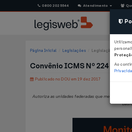
0800 202 5544
Atendimento
Qu
Pol
Utilizam
personali
Página Inicial
Legislações
Legislação Federal
Proteção
Convênio ICMS Nº 224 DE 15
Ao conti
Privacid
Publicado no DOU em 19 dez 2017
Autoriza as unidades federadas que menciona a 
bási