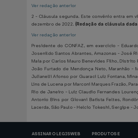
Ver redação anterior
2 - Cláusula segunda. Este convênio entra em vi
dezembro de 2022.
(Redação da cláusula dada
Ver redação anterior
Presidente do CONFAZ, em exercício - Eduardo
Josenildo Santos Abrantes, Amazonas - José Rica
Maia por Carlos Mauro Benevides Filho, Distrito 
João Furtado de Mendonça Neto, Maranhão - Ma
Julianelli Afonso por Guaraci Luiz Fontana, Min
Lins de Lucena por Marconi Marques Frazão, Para
Rio de Janeiro - Luiz Claudio Fernandes Louren
Antonio Bins por Giovani Batista Feltes, Rondô
Lacerda, São Paulo - Helcio Tokeshi, Sergipe - 
ASSINAR O LEGISWEB
PRODUTOS E