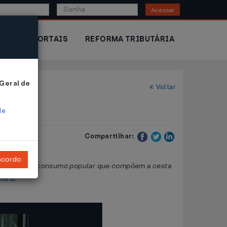
Acessar
IOR
PORTAIS
REFORMA TRIBUTÁRIA
 Geral de
Voltar
de
Compartilhar:
ncordo
senciais ao consumo popular que compõem a cesta
2021
).