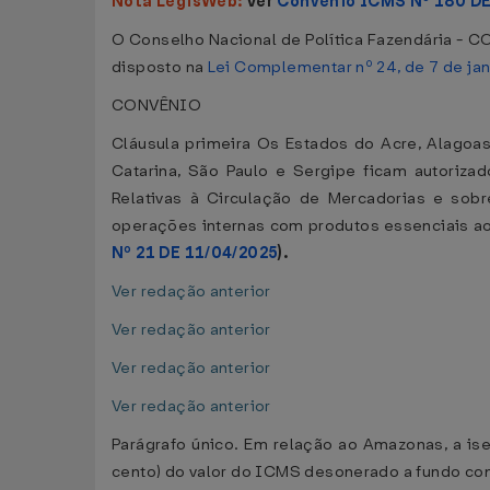
Nota LegisWeb:
Ver
Convênio ICMS Nº 180 DE
O Conselho Nacional de Política Fazendária - CO
disposto na
Lei Complementar nº 24, de 7 de ja
CONVÊNIO
Cláusula primeira Os Estados do Acre, Alagoas,
Catarina, São Paulo e Sergipe ficam autoriz
Relativas à Circulação de Mercadorias e sob
operações internas com produtos essenciais a
Nº 21 DE 11/04/2025
).
Ver redação anterior
Ver redação anterior
Ver redação anterior
Ver redação anterior
Parágrafo único. Em relação ao Amazonas, a ise
cento) do valor do ICMS desonerado a fundo com