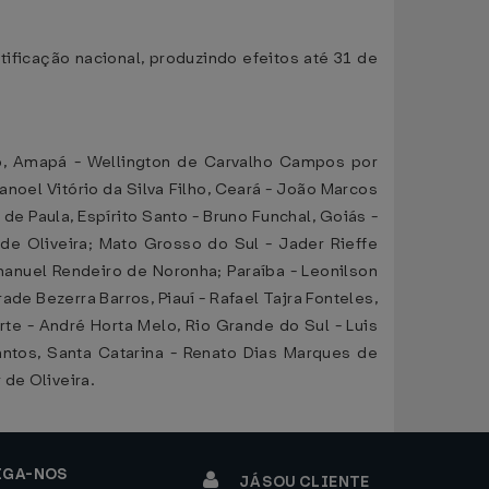
tificação nacional, produzindo efeitos até 31 de
ro, Amapá - Wellington de Carvalho Campos por
noel Vitório da Silva Filho, Ceará - João Marcos
de Paula, Espírito Santo - Bruno Funchal, Goiás -
e Oliveira; Mato Grosso do Sul - Jader Rieffe
Emanuel Rendeiro de Noronha; Paraíba - Leonilson
e Bezerra Barros, Piauí - Rafael Tajra Fonteles,
te - André Horta Melo, Rio Grande do Sul - Luis
Santos, Santa Catarina - Renato Dias Marques de
de Oliveira.
IGA-NOS
JÁ SOU CLIENTE