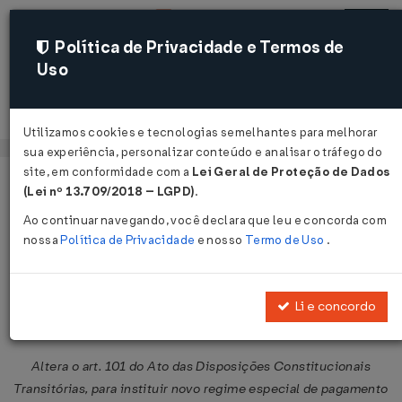
Política de Privacidade e Termos de
Uso
Acessar
Utilizamos cookies e tecnologias semelhantes para melhorar
sua experiência, personalizar conteúdo e analisar o tráfego do
site, em conformidade com a
Lei Geral de Proteção de Dados
Página Inicial
Legislações
Legislação Federal
Voltar
(Lei nº 13.709/2018 – LGPD)
.
Ao continuar navegando, você declara que leu e concorda com
Emenda Constitucional Nº 99 DE
nossa
Política de Privacidade
e nosso
Termo de Uso
.
14/12/2017
Publicado no DOU em 15 dez 2017
Li e concordo
Compartilhar:
Altera o art. 101 do Ato das Disposições Constitucionais
Transitórias, para instituir novo regime especial de pagamento