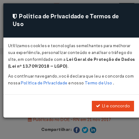
Política de Privacidade e Termos de
Uso
Acessar
Utilizamos cookies e tecnologias semelhantes para melhorar
sua experiência, personalizar conteúdo e analisar o tráfego do
site, em conformidade com a
Lei Geral de Proteção de Dados
Página Inicial
Legislações
(Lei nº 13.709/2018 – LGPD)
.
Legislação Estadual - Rio Grande do Norte
Ao continuar navegando, você declara que leu e concorda com
nossa
Política de Privacidade
e nosso
Termo de Uso
.
Voltar
Decreto Nº 27511 DE 20/11/2017
Li e concordo
Publicado no DOE - RN em 21 nov 2017
Compartilhar: