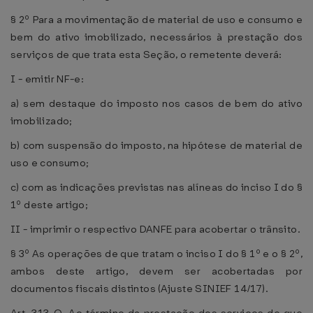
§ 2º Para a movimentação de material de uso e consumo e
bem do ativo imobilizado, necessários à prestação dos
serviços de que trata esta Seção, o remetente deverá:
I - emitir NF-e:
a) sem destaque do imposto nos casos de bem do ativo
imobilizado;
b) com suspensão do imposto, na hipótese de material de
uso e consumo;
c) com as indicações previstas nas alíneas do inciso I do §
1º deste artigo;
II - imprimir o respectivo DANFE para acobertar o trânsito.
§ 3º As operações de que tratam o inciso I do § 1º e o § 2º,
ambos deste artigo, devem ser acobertadas por
documentos fiscais distintos (Ajuste SINIEF 14/17).