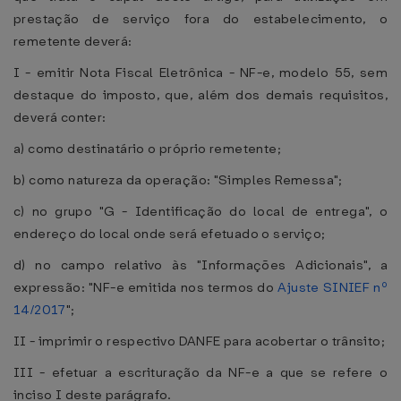
prestação de serviço fora do estabelecimento, o
remetente deverá:
I - emitir Nota Fiscal Eletrônica - NF-e, modelo 55, sem
destaque do imposto, que, além dos demais requisitos,
deverá conter:
a) como destinatário o próprio remetente;
b) como natureza da operação: "Simples Remessa";
c) no grupo "G - Identificação do local de entrega", o
endereço do local onde será efetuado o serviço;
d) no campo relativo às "Informações Adicionais", a
expressão: "NF-e emitida nos termos do
Ajuste SINIEF nº
14/2017
";
II - imprimir o respectivo DANFE para acobertar o trânsito;
III - efetuar a escrituração da NF-e a que se refere o
inciso I deste parágrafo.