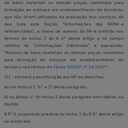
de bens, materiais ou demais peças, remetidos para
formação de estoque em estabelecimento de terceiros,
que não foram utilizados na prestação dos serviços de
que trata esta Seção, "Informações das NF/NF-e
referenciadas", a chave de acesso da NF-e emitida nos
termos do inciso I do § 5º deste artigo e no campo
relativo às "Informações Adicionais" a expressão:
"Retorno de bens, materiais ou demais peças remetidos
para formação de estoque em estabelecimento de
terceiro, nos termos do
Ajuste SINIEF nº 14/2017
";
III - efetuará a escrituração das NF-es descritas:
a) nos incisos I, "b", e II deste parágrafo;
b) na alínea "c" do inciso I deste parágrafo com débito, se
devido.
§ 9º A suspensão prevista no inciso I do § 5º deste artigo
se encerrará: