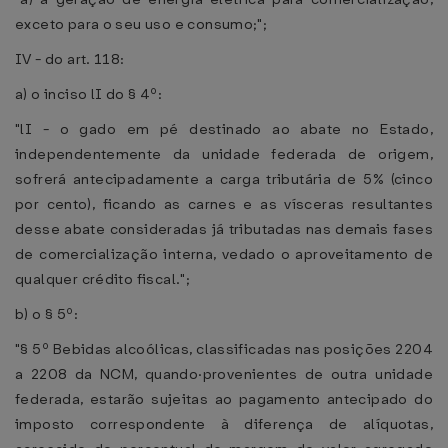
exceto para o seu uso e consumo;";
IV - do art. 118:
a) o inciso lI do § 4º:
"lI - o gado em pé destinado ao abate no Estado,
independentemente da unidade federada de origem,
sofrerá antecipadamente a carga tributária de 5% (cinco
por cento), ficando as carnes e as vísceras resultantes
desse abate consideradas já tributadas nas demais fases
de comercialização interna, vedado o aproveitamento de
qualquer crédito fiscal.";
b) o § 5º:
"§ 5º Bebidas alcoólicas, classificadas nas posições 2204
a 2208 da NCM, quando·provenientes de outra unidade
federada, estarão sujeitas ao pagamento antecipado do
imposto correspondente à diferença de alíquotas,