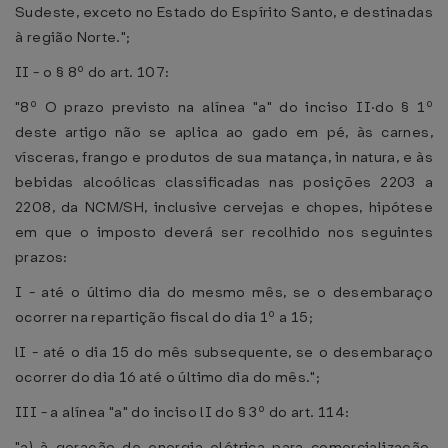
Sudeste, exceto no Estado do Espírito Santo, e destinadas
à região Norte.";
II - o § 8º do art. 107:
"8º O prazo previsto na alínea "a" do inciso II·do § 1º
deste artigo não se aplica ao gado em pé, às carnes,
vísceras, frango e produtos de sua matança, in natura, e às
bebidas alcoólicas classificadas nas posições 2203 a
2208, da NCM/SH, inclusive cervejas e chopes, hipótese
em que o imposto deverá ser recolhido nos seguintes
prazos:
I - até o último dia do mesmo mês, se o desembaraço
ocorrer na repartição fiscal do dia 1º a 15;
lI - até o dia 15 do mês subsequente, se o desembaraço
ocorrer do dia 16 até o último dia do mês.";
III - a alínea "a" do inciso lI do § 3º do art. 114:
"a) à geração de energia elétrica para comercialização,