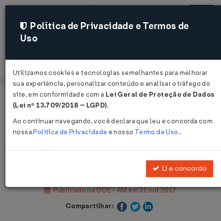
Política de Privacidade e Termos de
Uso
Acessar
Utilizamos cookies e tecnologias semelhantes para melhorar
sua experiência, personalizar conteúdo e analisar o tráfego do
site, em conformidade com a
Lei Geral de Proteção de Dados
Página Inicial
Legislações
(Lei nº 13.709/2018 – LGPD)
.
Legislação Estadual - Amazonas
Ao continuar navegando, você declara que leu e concorda com
nossa
Política de Privacidade
e nosso
Termo de Uso
.
Voltar
Decreto Nº 38338 DE 31/10/2017
Li e concordo
Publicado no DOE - AM em 31 out 2017
Compartilhar: