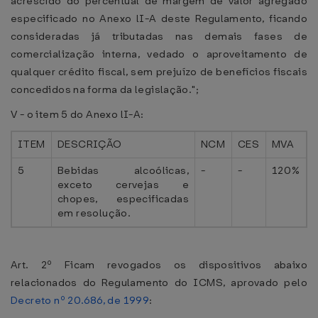
acrescido do percentual de margem de valor agregado
especificado no Anexo lI-A deste Regulamento, ficando
consideradas já tributadas nas demais fases de
comercialização interna, vedado o aproveitamento de
qualquer crédito fiscal, sem prejuízo de benefícios fiscais
concedidos na forma da legislação.";
V - o item 5 do Anexo lI-A:
ITEM
DESCRIÇÃO
NCM
CES
MVA
5
Bebidas alcoólicas,
-
-
120%
exceto cervejas e
chopes, especificadas
em resolução.
Art. 2º Ficam revogados os dispositivos abaixo
relacionados do Regulamento do ICMS, aprovado pelo
Decreto nº 20.686, de 1999
: