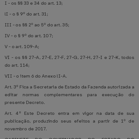
I - os §§ 33 e 34 do art. 13;
lI - o § 9º do art. 31;
III - os §§ 2º ao 5º do art. 35;
IV - o § 9º do art. 107;
V - o art. 109-A;
VI - os §§ 27-A, 27-E, 27-F, 27-G, 27-H, 27-I e 27-K, todos
do art. 114;
VII - o item 6 do Anexo lI-A.
Art. 3º Fica a Secretaria de Estado da Fazenda autorizada a
editar normas complementares para execução do
presente Decreto.
Art. 4º Este Decreto entra em vigor na data de sua
publicação, produzindo seus efeitos a partir de 1º de
novembro de 2017.