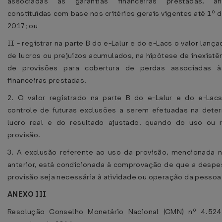
associadas às garantias financeiras prestadas, ant
constituídas com base nos critérios gerais vigentes até 1º d
2017; ou
II - registrar na parte B do e-Lalur e do e-Lacs o valor lanç
de lucros ou prejuízos acumulados, na hipótese de inexistên
de provisões para cobertura de perdas associadas à
financeiras prestadas.
2. O valor registrado na parte B do e-Lalur e do e-Lacs 
controle de futuras exclusões a serem efetuadas na dete
lucro real e do resultado ajustado, quando do uso ou 
provisão.
3. A exclusão referente ao uso da provisão, mencionada n
anterior, está condicionada à comprovação de que a despes
provisão seja necessária à atividade ou operação da pessoa 
ANEXO III
Resolução Conselho Monetário Nacional (CMN) nº 4.52