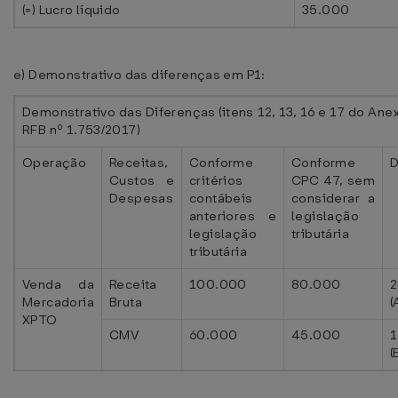
(=) Lucro líquido
35.000
e) Demonstrativo das diferenças em P1:
Demonstrativo das Diferenças (itens 12, 13, 16 e 17 do Ane
RFB nº 1.753/2017)
Operação
Receitas,
Conforme
Conforme
D
Custos e
critérios
CPC 47, sem
Despesas
contábeis
considerar a
anteriores e
legislação
legislação
tributária
tributária
Venda da
Receita
100.000
80.000
Mercadoria
Bruta
(
XPTO
CMV
60.000
45.000
1
(