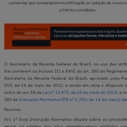
comercial que contemplem modificação ou adoção de novos 
critérios contábeis.
O Secretário da Receita Federal do Brasil, no uso das atr
lhe conferem os incisos III e XXVI do art. 280 do Regiment
Secretaria da Receita Federal do Brasil, aprovado pela Po
203, de 14 de maio de 2012, e tendo em vista o disposto 
único do art. 58 da
Lei nº 12.973, de,13 de maio de 2014
, e n
283 da
Instrução Normativa RFB nº 1.700, de 14 de março d
Resolve:
Art. 1º Esta Instrução Normativa dispõe sobre os procedi
anular os efeitos dos atos administrativos emitidos 