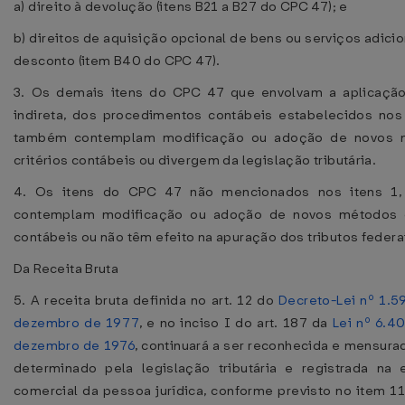
a) direito à devolução (itens B21 a B27 do CPC 47); e
b) direitos de aquisição opcional de bens ou serviços adici
desconto (item B40 do CPC 47).
3. Os demais itens do CPC 47 que envolvam a aplicação
indireta, dos procedimentos contábeis estabelecidos nos 
também contemplam modificação ou adoção de novos 
critérios contábeis ou divergem da legislação tributária.
4. Os itens do CPC 47 não mencionados nos itens 1,
contemplam modificação ou adoção de novos métodos o
contábeis ou não têm efeito na apuração dos tributos federa
Da Receita Bruta
5. A receita bruta definida no art. 12 do
Decreto-Lei nº 1.5
dezembro de 1977
, e no inciso I do art. 187 da
Lei nº 6.4
dezembro de 1976
, continuará a ser reconhecida e mensur
determinado pela legislação tributária e registrada na e
comercial da pessoa jurídica, conforme previsto no item 