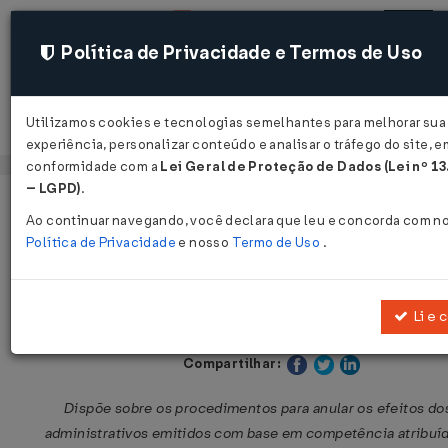
Política de Privacidade e Termos de Uso
Utilizamos cookies e tecnologias semelhantes para melhorar sua
Acessar
experiência, personalizar conteúdo e analisar o tráfego do site, e
conformidade com a
Lei Geral de Proteção de Dados (Lei nº 1
– LGPD)
.
Página Inicial
Legislações
Legislação Federal
Ao continuar navegando, você declara que leu e concorda com n
Política de Privacidade
e nosso
Termo de Uso
.
Instrução Normativa RFB Nº 175
30/10/2017
Li e 
Publicado no DOU em 31 out 2017
Compartilhar:
Dispõe sobre os procedimentos para anular os efeitos do
administrativos emitidos com base em competência atribuída