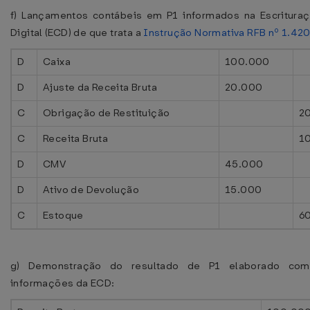
f) Lançamentos contábeis em P1 informados na Escrituraç
Digital (ECD) de que trata a
Instrução Normativa RFB nº 1.42
D
Caixa
100.000
D
Ajuste da Receita Bruta
20.000
C
Obrigação de Restituição
2
C
Receita Bruta
1
D
CMV
45.000
D
Ativo de Devolução
15.000
C
Estoque
6
g) Demonstração do resultado de P1 elaborado co
informações da ECD: