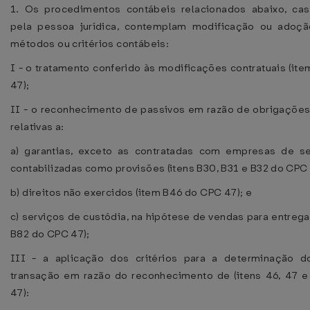
1. Os procedimentos contábeis relacionados abaixo, ca
pela pessoa jurídica, contemplam modificação ou adoç
métodos ou critérios contábeis:
I - o tratamento conferido às modificações contratuais (it
47);
II - o reconhecimento de passivos em razão de obrigações
relativas a:
a) garantias, exceto as contratadas com empresas de s
contabilizadas como provisões (itens B30, B31 e B32 do CPC 
b) direitos não exercidos (item B46 do CPC 47); e
c) serviços de custódia, na hipótese de vendas para entrega 
B82 do CPC 47);
III - a aplicação dos critérios para a determinação 
transação em razão do reconhecimento de (itens 46, 47 
47):