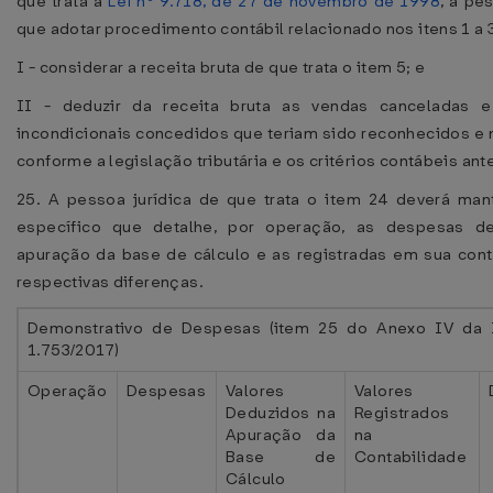
que trata a
Lei nº 9.718, de 27 de novembro de 1998
, a pe
que adotar procedimento contábil relacionado nos itens 1 a 
I - considerar a receita bruta de que trata o item 5; e
II - deduzir da receita bruta as vendas canceladas 
incondicionais concedidos que teriam sido reconhecidos e
conforme a legislação tributária e os critérios contábeis ant
25. A pessoa jurídica de que trata o item 24 deverá mant
específico que detalhe, por operação, as despesas d
apuração da base de cálculo e as registradas em sua cont
respectivas diferenças.
Demonstrativo de Despesas (item 25 do Anexo IV da 
1.753/2017)
Operação
Despesas
Valores
Valores
Deduzidos na
Registrados
Apuração da
na
Base de
Contabilidade
Cálculo