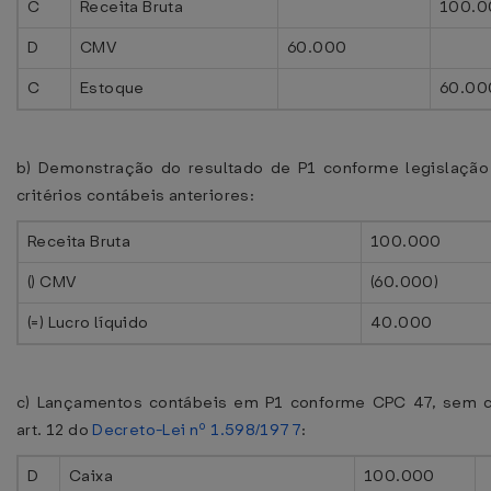
C
Receita Bruta
100.0
D
CMV
60.000
C
Estoque
60.00
b) Demonstração do resultado de P1 conforme legislação t
critérios contábeis anteriores:
Receita Bruta
100.000
() CMV
(60.000)
(=) Lucro líquido
40.000
c) Lançamentos contábeis em P1 conforme CPC 47, sem c
art. 12 do
Decreto-Lei nº 1.598/1977
:
D
Caixa
100.000