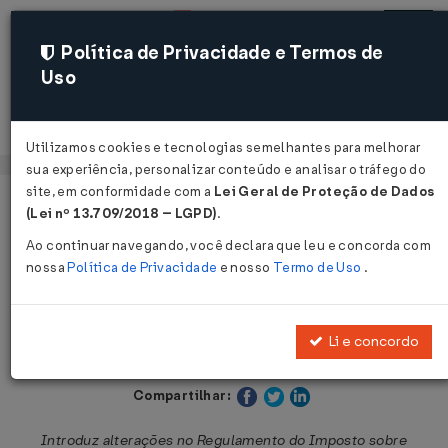
Política de Privacidade e Termos de
Uso
Acessar
Utilizamos cookies e tecnologias semelhantes para melhorar
sua experiência, personalizar conteúdo e analisar o tráfego do
site, em conformidade com a
Lei Geral de Proteção de Dados
Página Inicial
Legislações
Legislação Estadual - Paraná
(Lei nº 13.709/2018 – LGPD)
.
Ao continuar navegando, você declara que leu e concorda com
Voltar
nossa
Política de Privacidade
e nosso
Termo de Uso
.
Decreto Nº 7980 DE 10/10/2017
Li e concordo
Publicado no DOE - PR em 11 out 2017
Compartilhar:
Introduz alterações no Regulamento do Imposto sobre