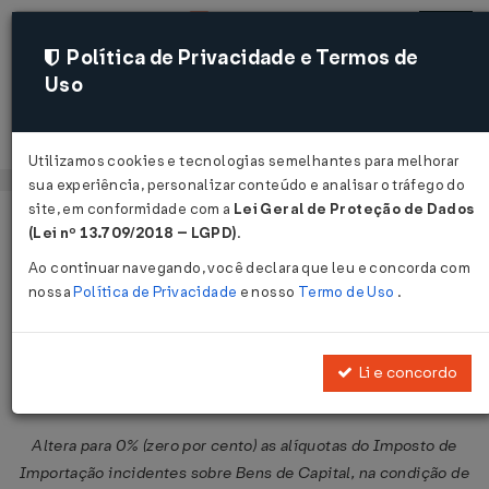
Política de Privacidade e Termos de
Uso
Acessar
Utilizamos cookies e tecnologias semelhantes para melhorar
sua experiência, personalizar conteúdo e analisar o tráfego do
site, em conformidade com a
Lei Geral de Proteção de Dados
Página Inicial
Legislações
Legislação Federal
Voltar
(Lei nº 13.709/2018 – LGPD)
.
Ao continuar navegando, você declara que leu e concorda com
Resolução CAMEX Nº 78 DE
nossa
Política de Privacidade
e nosso
Termo de Uso
.
21/09/2017
Publicado no DOU em 22 set 2017
Li e concordo
Compartilhar:
Altera para 0% (zero por cento) as alíquotas do Imposto de
Importação incidentes sobre Bens de Capital, na condição de