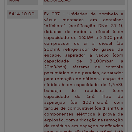
NCM
DESCRIÇÃO
8414.10.00
Ex 037 - Unidades de bombeio a
vácuo montadas em container
"offshore" (certificação DNV 2.7-1),
dotadas de motor a diesel (com
capacidade de 160kW a 2.100rpm),
compressor de ar a diesel (de
20cfm), refrigerador de gases de
escape, aspirador à vácuo (com
capacidade de 8.100mbar a
20m3/min), sistema de controle
pneumático e de paradas, separador
para remoção de sólidos, tanque de
sólidos (com capacidade de 1,7m3),
bandeja de resíduos (com
capacidade de 1m), filtro de
aspiração (de 100micron), com
tanque de combustível (de 1 shift), e
componentes elétricos à prova de
explosão, com aplicação na remoção
de resíduos em espaços confinados
com elevada distância vertical (até