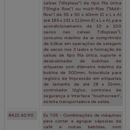
caixas ("displays") de tipo fila única
("Single Row") ou multi-filas ("Multi-
Row") de 55 x 50 x 60mm (C x L x A)
até 185 x 231 x 112mm (C x L x A), para
acondicionamento de 10 a 100
sacos nas caixas ("displays"),
consumo máximo de ar comprimido
de 6,5bar em operações de selagem
de sacos nos 3 lados e formação de
caixas de tipo fila única, suporte e
desbobinador de bobinas de
etiquetas com diâmetro máximo da
bobina de 500mm, fotocélula para
registro de impressão em etiquetas
de tamanho de até 28 x 32mm,
controlador lógico, controles de
segurança e interface "touchscreen",
esteira transportadora de saída.
8422.40.90
Ex 705 - Combinações de máquinas
para contar e agrupar cápsulas de
café e outras bebidas, com