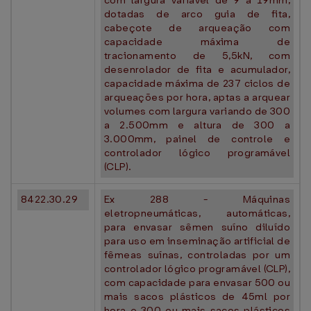
com largura variável de 9 a 19mm,
dotadas de arco guia de fita,
cabeçote de arqueação com
capacidade máxima de
tracionamento de 5,5kN, com
desenrolador de fita e acumulador,
capacidade máxima de 237 ciclos de
arqueações por hora, aptas a arquear
volumes com largura variando de 300
a 2.500mm e altura de 300 a
3.000mm, painel de controle e
controlador lógico programável
(CLP).
8422.30.29
Ex 288 - Máquinas
eletropneumáticas, automáticas,
para envasar sêmen suíno diluído
para uso em inseminação artificial de
fêmeas suínas, controladas por um
controlador lógico programável (CLP),
com capacidade para envasar 500 ou
mais sacos plásticos de 45ml por
hora e 300 ou mais sacos plásticos