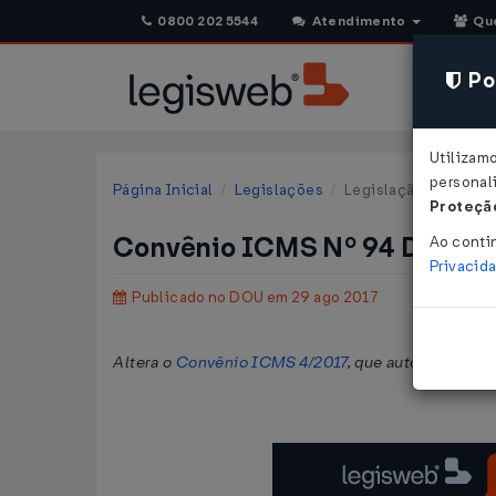
0800 202 5544
Atendimento
Qu
Pol
Utilizam
personali
Página Inicial
Legislações
Legislação Federal
Proteção
Convênio ICMS Nº 94 DE 25/
Ao conti
Privacid
Publicado no DOU em 29 ago 2017
Altera o
Convênio ICMS 4/2017
, que autoriza o Es