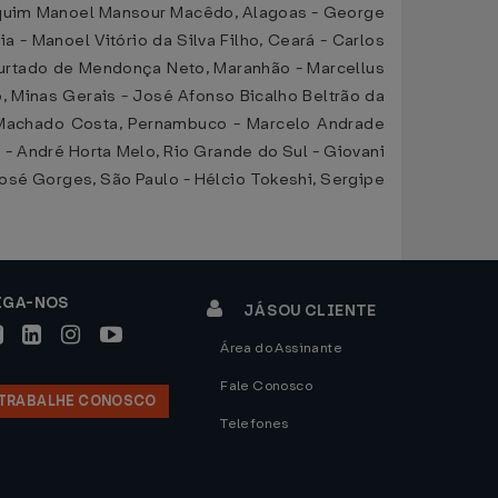
oaquim Manoel Mansour Macêdo, Alagoas - George
- Manoel Vitório da Silva Filho, Ceará - Carlos
o Furtado de Mendonça Neto, Maranhão - Marcellus
, Minas Gerais - José Afonso Bicalho Beltrão da
o Machado Costa, Pernambuco - Marcelo Andrade
e - André Horta Melo, Rio Grande do Sul - Giovani
 José Gorges, São Paulo - Hélcio Tokeshi, Sergipe
IGA-NOS
JÁ SOU CLIENTE
Área do Assinante
Fale Conosco
TRABALHE CONOSCO
Telefones