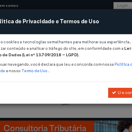
em somos
ítica de Privacidade e Termos de Uso
CONSULTORIA
SISTEMAS
COMÉRCIO EXTER
os cookies e tecnologias semelhantes para melhorar sua experiência,
zar conteúdo e analisar o tráfego do site, em conformidade com a
Lei
 de Dados (Lei nº 13.709/2018 – LGPD)
.
08/2017
nuar navegando, você declara que leu e concorda com nossa
Política 
ade
e nosso
Termo de Uso
.
Li e co
tado do Ceará a conceder crédito presumido nas aquisições de equ
SAT.