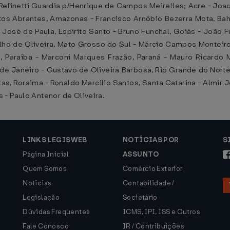
Refinetti Guardia p/Henrique de Campos Meirelles; Acre - J
s Abrantes, Amazonas - Francisco Arnóbio Bezerra Mota, Bahia 
n José de Paula, Espírito Santo - Bruno Funchal, Goiás - Joã
lho de Oliveira, Mato Grosso do Sul - Márcio Campos Monteiro
ha, Paraíba - Marconi Marques Frazão, Paraná - Mauro Ricard
io de Janeiro - Gustavo de Oliveira Barbosa, Rio Grande do Nort
tas, Roraima - Ronaldo Marcilio Santos, Santa Catarina - Almir
- Paulo Antenor de Oliveira.
LINKS LEGISWEB
NOTÍCIAS POR
S
Página Inicial
ASSUNTO
Quem Somos
Comércio Exterior
Notícias
Contabilidade /
Legislação
Societário
Dúvidas Frequentes
ICMS, IPI, ISS e Outros
Fale Conosco
IR / Contribuições