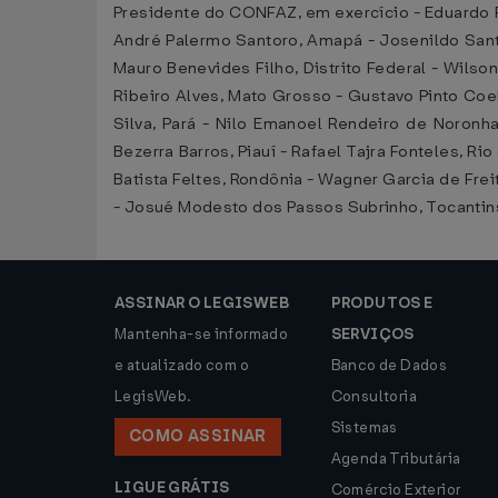
Presidente do CONFAZ, em exercício - Eduardo 
André Palermo Santoro, Amapá - Josenildo Santo
Mauro Benevides Filho, Distrito Federal - Wilso
Ribeiro Alves, Mato Grosso - Gustavo Pinto Coe
Silva, Pará - Nilo Emanoel Rendeiro de Noron
Bezerra Barros, Piauí - Rafael Tajra Fonteles, R
Batista Feltes, Rondônia - Wagner Garcia de Frei
- Josué Modesto dos Passos Subrinho, Tocantins 
ASSINAR O LEGISWEB
PRODUTOS E
Mantenha-se informado
SERVIÇOS
e atualizado com o
Banco de Dados
LegisWeb.
Consultoria
Sistemas
COMO ASSINAR
Agenda Tributária
LIGUE GRÁTIS
Comércio Exterior