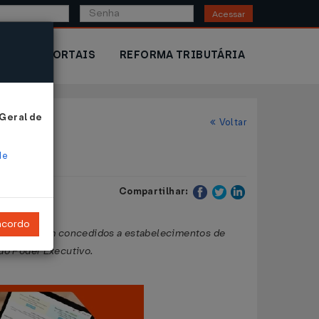
Acessar
IOR
PORTAIS
REFORMA TRIBUTÁRIA
 Geral de
Voltar
de
Compartilhar:
ncordo
dos ou a serem concedidos a estabelecimentos de
do Poder Executivo.