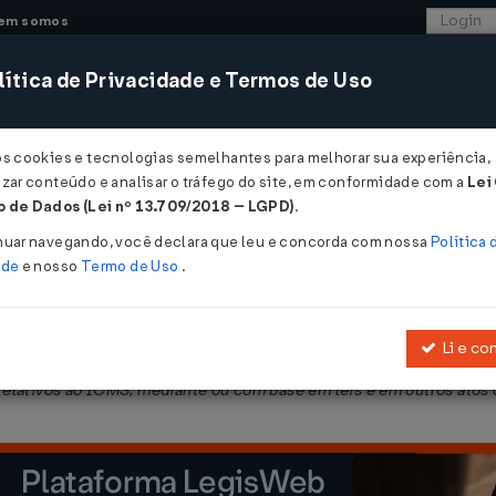
em somos
ítica de Privacidade e Termos de Uso
CONSULTORIA
SISTEMAS
COMÉRCIO EXTER
os cookies e tecnologias semelhantes para melhorar sua experiência,
zar conteúdo e analisar o tráfego do site, em conformidade com a
Lei
- Mato Grosso do Sul
 de Dados (Lei nº 13.709/2018 – LGPD)
.
nuar navegando, você declara que leu e concorda com nossa
Política 
ade
e nosso
Termo de Uso
.
Li e co
 incentivos e de benefícios fiscais ou financeiro-fiscais concedi
 relativos ao ICMS, mediante ou com base em leis e em outros atos 