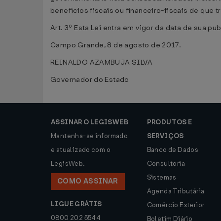
benefícios fiscais ou financeiro-fiscais de que tr
Art. 3º Esta Lei entra em vigor da data de sua pu
Campo Grande, 8 de agosto de 2017.
REINALDO AZAMBUJA SILVA
Governador do Estado
ASSINAR O LEGISWEB
PRODUTOS E
Mantenha-se informado
SERVIÇOS
e atualizado com o
Banco de Dados
LegisWeb.
Consultoria
Sistemas
COMO ASSINAR
Agenda Tributária
LIGUE GRÁTIS
Comércio Exterior
0800 202 5544
Boletim Diário