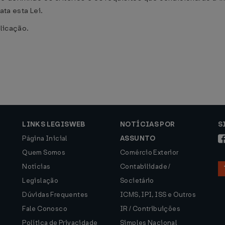
ata esta Lei.
blicação.
LINKS LEGISWEB
NOTÍCIAS POR
S
Página Inicial
ASSUNTO
Quem Somos
Comércio Exterior
Notícias
Contabilidade /
Legislação
Societário
Dúvidas Frequentes
ICMS, IPI, ISS e Outros
Fale Conosco
IR / Contribuições
Política de Privacidade
Simples Nacional