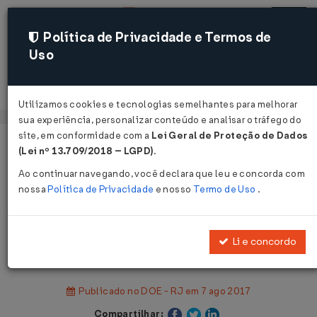
Política de Privacidade e Termos de
Uso
Acessar
Utilizamos cookies e tecnologias semelhantes para melhorar
sua experiência, personalizar conteúdo e analisar o tráfego do
site, em conformidade com a
Lei Geral de Proteção de Dados
Página Inicial
Legislações
(Lei nº 13.709/2018 – LGPD)
.
Legislação Estadual - Rio de Janeiro
Ao continuar navegando, você declara que leu e concorda com
nossa
Política de Privacidade
e nosso
Termo de Uso
.
Voltar
Resolução SEFAZ Nº 109 DE
Li e concordo
04/08/2017
Publicado no DOE - RJ em 7 ago 2017
Compartilhar: