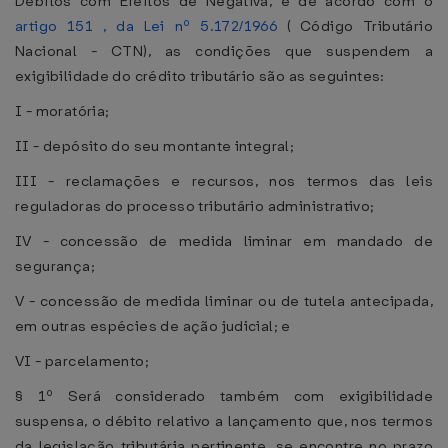
Débitos com Efeitos de Negativa, e de acordo com o
artigo 151 , da Lei nº 5.172/1966
( Código Tributário
Nacional - CTN), as condições que suspendem a
exigibilidade do crédito tributário são as seguintes:
I - moratória;
II - depósito do seu montante integral;
III - reclamações e recursos, nos termos das leis
reguladoras do processo tributário administrativo;
IV - concessão de medida liminar em mandado de
segurança;
V - concessão de medida liminar ou de tutela antecipada,
em outras espécies de ação judicial; e
VI - parcelamento;
§ 1º Será considerado também com exigibilidade
suspensa, o débito relativo a lançamento que, nos termos
da legislação tributária pertinente, se encontre no prazo