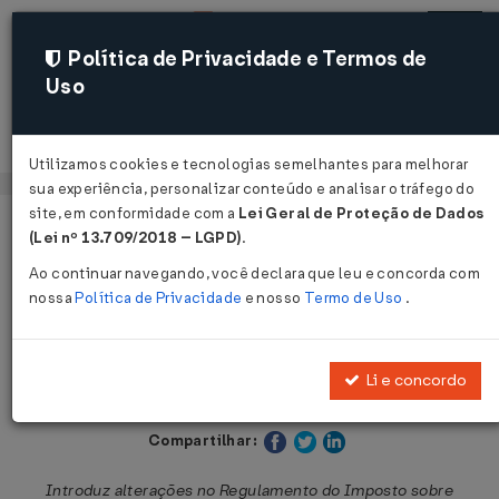
Política de Privacidade e Termos de
Uso
Acessar
Utilizamos cookies e tecnologias semelhantes para melhorar
sua experiência, personalizar conteúdo e analisar o tráfego do
site, em conformidade com a
Lei Geral de Proteção de Dados
Página Inicial
Legislações
Legislação Estadual - São Paulo
(Lei nº 13.709/2018 – LGPD)
.
Ao continuar navegando, você declara que leu e concorda com
Voltar
nossa
Política de Privacidade
e nosso
Termo de Uso
.
Decreto Nº 62740 DE 31/07/2017
Li e concordo
Publicado no DOE - SP em 1 ago 2017
Compartilhar:
Introduz alterações no Regulamento do Imposto sobre