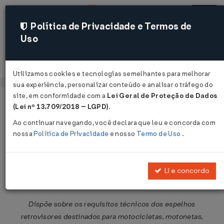
Política de Privacidade e Termos de
Uso
Acessar
Utilizamos cookies e tecnologias semelhantes para melhorar
sua experiência, personalizar conteúdo e analisar o tráfego do
site, em conformidade com a
Lei Geral de Proteção de Dados
Página Inicial
Legislações
Legislação Federal
Voltar
(Lei nº 13.709/2018 – LGPD)
.
Ao continuar navegando, você declara que leu e concorda com
Resolução CONTRAN Nº 682 DE
nossa
Política de Privacidade
e nosso
Termo de Uso
.
25/07/2017
Publicado no DOU em 26 jul 2017
Li e concordo
Compartilhar:
Dispõe sobre os requisitos técnicos dos espelhos
retrovisores destinados para motocicletas, motonetas,