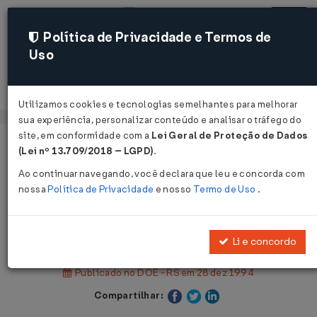
Política de Privacidade e Termos de
Uso
Acessar
Utilizamos cookies e tecnologias semelhantes para melhorar
sua experiência, personalizar conteúdo e analisar o tráfego do
site, em conformidade com a
Lei Geral de Proteção de Dados
Página Inicial
Legislações
(Lei nº 13.709/2018 – LGPD)
.
Legislação Estadual - Rio Grande do Sul
Ao continuar navegando, você declara que leu e concorda com
nossa
Política de Privacidade
e nosso
Termo de Uso
.
Voltar
Lei Nº 10330 DE 27/12/1994
Li e concordo
Publicado no DOE - RS em 28 dez 1994
Compartilhar: