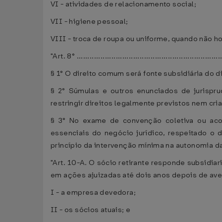
VI - atividades de relacionamento social;
VII - higiene pessoal;
VIII - troca de roupa ou uniforme, quando não ho
"Art. 8° ...................................................................
§ 1° O direito comum será fonte subsidiária do di
§ 2° Súmulas e outros enunciados de jurispru
restringir direitos legalmente previstos nem cri
§ 3° No exame de convenção coletiva ou acor
essenciais do negócio jurídico, respeitado o d
princípio da intervenção mínima na autonomia da 
"Art. 10-A. O sócio retirante responde subsidi
em ações ajuizadas até dois anos depois de ave
I - a empresa devedora;
II - os sócios atuais; e