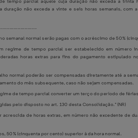
de tempo parcial aquele cuja duração não exceda a trinta
ja duração não exceda a vinte e seis horas semanais, com a
............................
lho semanal normal serão pagas com o acréscimo de 50% (cinqu
m regime de tempo parcial ser estabelecido em número inf
ideradas horas extras para fins do pagamento estipulado n
balho normal poderão ser compensadas diretamente até a sem
pagamento do mês subsequente, caso não sejam compensadas.
gime de tempo parcial converter um terço do período de férias 
gidas pelo disposto no art. 130 desta Consolidação." (NR)
ser acrescida de horas extras, em número não excedente de dua
s, 50% (cinquenta por cento) superior à da hora normal.