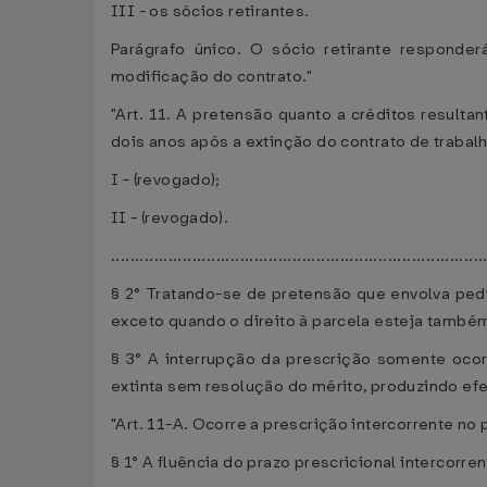
III - os sócios retirantes.
Parágrafo único. O sócio retirante responde
modificação do contrato."
"Art. 11. A pretensão quanto a créditos resulta
dois anos após a extinção do contrato de trabal
I - (revogado);
II - (revogado).
..............................................................................
§ 2° Tratando-se de pretensão que envolva ped
exceto quando o direito à parcela esteja também
§ 3° A interrupção da prescrição somente oco
extinta sem resolução do mérito, produzindo efe
"Art. 11-A. Ocorre a prescrição intercorrente no
§ 1° A fluência do prazo prescricional intercorr