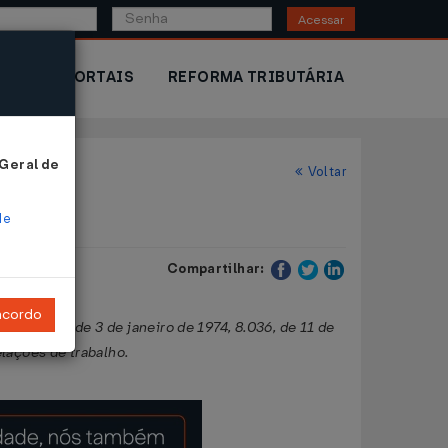
Acessar
IOR
PORTAIS
REFORMA TRIBUTÁRIA
 Geral de
Voltar
de
Compartilhar:
ncordo
is nºs 6.019, de 3 de janeiro de 1974, 8.036, de 11 de
elações de trabalho.