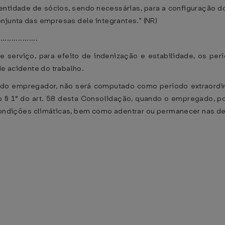
entidade de sócios, sendo necessárias, para a configuração d
njunta das empresas dele integrantes." (NR)
.................
 serviço, para efeito de indenização e estabilidade, os pe
de acidente do trabalho.
 do empregador, não será computado como período extraordin
no § 1° do art. 58 desta Consolidação, quando o empregado, p
condições climáticas, bem como adentrar ou permanecer nas d