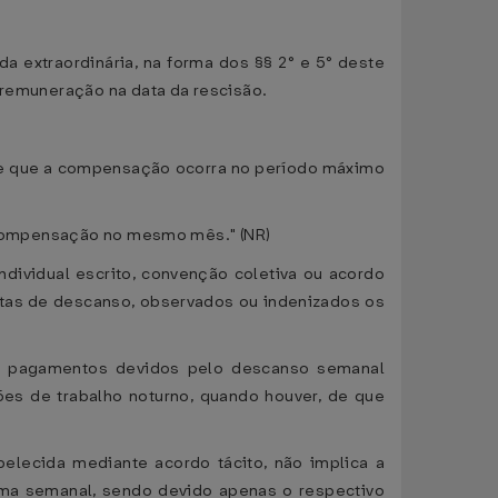
a extraordinária, na forma dos §§ 2° e 5° deste
a remuneração na data da rescisão.
esde que a compensação ocorra no período máximo
 a compensação no mesmo mês." (NR)
ndividual escrito, convenção coletiva ou acordo
ruptas de descanso, observados ou indenizados os
 os pagamentos devidos pelo descanso semanal
es de trabalho noturno, quando houver, de que
elecida mediante acordo tácito, não implica a
ima semanal, sendo devido apenas o respectivo