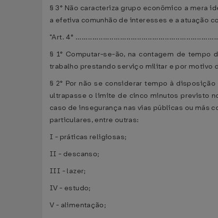
§ 3° Não caracteriza grupo econômico a mera id
a efetiva comunhão de interesses e a atuação co
"Art. 4° ...................................................................
§ 1° Computar-se-ão, na contagem de tempo de
trabalho prestando serviço militar e por motivo 
§ 2° Por não se considerar tempo à disposição
ultrapasse o limite de cinco minutos previsto 
caso de insegurança nas vias públicas ou más 
particulares, entre outras:
I - práticas religiosas;
II - descanso;
III - lazer;
IV - estudo;
V - alimentação;