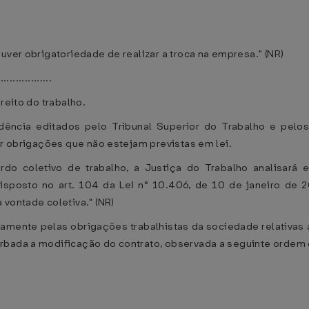
uver obrigatoriedade de realizar a troca na empresa." (NR)
.................
reito do trabalho.
dência editados pelo Tribunal Superior do Trabalho e pelo
ar obrigações que não estejam previstas em lei.
do coletivo de trabalho, a Justiça do Trabalho analisará
isposto no art. 104 da Lei n° 10.406, de 10 de janeiro de 2
vontade coletiva." (NR)
ariamente pelas obrigações trabalhistas da sociedade relativa
rbada a modificação do contrato, observada a seguinte ordem 