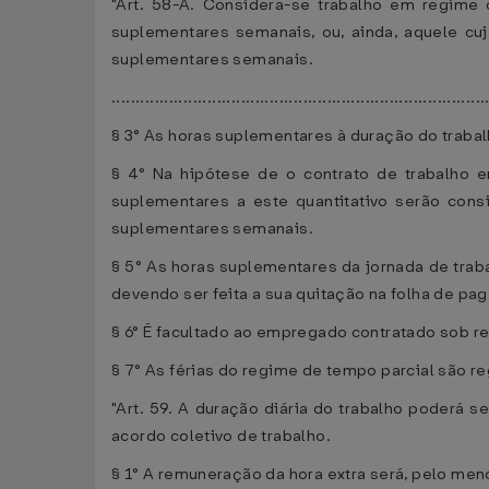
"Art. 58-A. Considera-se trabalho em regime 
suplementares semanais, ou, ainda, aquele cu
suplementares semanais.
..............................................................................
§ 3° As horas suplementares à duração do traba
§ 4° Na hipótese de o contrato de trabalho e
suplementares a este quantitativo serão cons
suplementares semanais.
§ 5° As horas suplementares da jornada de tra
devendo ser feita a sua quitação na folha de 
§ 6° É facultado ao empregado contratado sob re
§ 7° As férias do regime de tempo parcial são re
"Art. 59. A duração diária do trabalho poderá 
acordo coletivo de trabalho.
§ 1° A remuneração da hora extra será, pelo meno