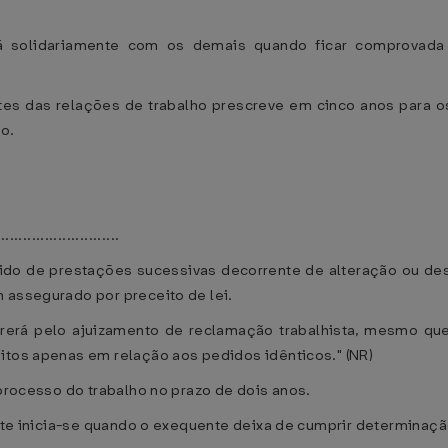
rá solidariamente com os demais quando ficar comprovada 
ntes das relações de trabalho prescreve em cinco anos para os
ho.
............................
ido de prestações sucessivas decorrente de alteração ou des
 assegurado por preceito de lei.
rrerá pelo ajuizamento de reclamação trabalhista, mesmo que
itos apenas em relação aos pedidos idênticos." (NR)
 processo do trabalho no prazo de dois anos.
ente inicia-se quando o exequente deixa de cumprir determinaçã