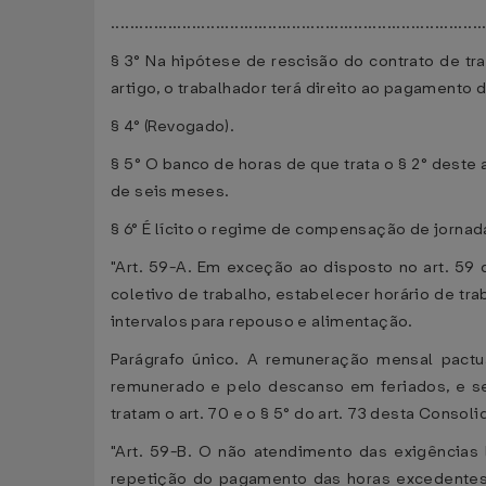
..............................................................................
§ 3° Na hipótese de rescisão do contrato de tr
artigo, o trabalhador terá direito ao pagamento
§ 4° (Revogado).
§ 5° O banco de horas de que trata o § 2° dest
de seis meses.
§ 6° É lícito o regime de compensação de jornad
"Art. 59-A. Em exceção ao disposto no art. 59 
coletivo de trabalho, estabelecer horário de tr
intervalos para repouso e alimentação.
Parágrafo único. A remuneração mensal pactu
remunerado e pelo descanso em feriados, e se
tratam o art. 70 e o § 5° do art. 73 desta Consoli
"Art. 59-B. O não atendimento das exigências
repetição do pagamento das horas excedentes 