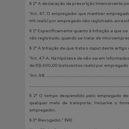
§ 2° A declaração da prescrição intercorrente po
"Art. 47. O empregador que mantiver empregado 
mil reais) por empregado não registrado, acresci
§ 1° Especificamente quanto à infração a que se 
não registrado, quando se tratar de microempr
§ 2° A infração de que trata o caput deste artigo 
"Art. 47-A. Na hipótese de não serem informados
de R$ 600,00 (seiscentos reais) por empregado 
"Art. 58. .................................................................
..............................................................................
§ 2° O tempo despendido pelo empregado desde
qualquer meio de transporte, inclusive o fo
empregador.
§ 3° (Revogado)." (NR)