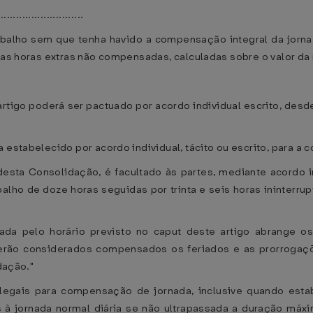
............................
abalho sem que tenha havido a compensação integral da jornad
 das horas extras não compensadas, calculadas sobre o valor d
e artigo poderá ser pactuado por acordo individual escrito, d
a estabelecido por acordo individual, tácito ou escrito, para
desta Consolidação, é facultado às partes, mediante acordo i
abalho de doze horas seguidas por trinta e seis horas ininter
ada pelo horário previsto no caput deste artigo abrange
rão considerados compensados os feriados e as prorrogaçõ
dação."
 legais para compensação de jornada, inclusive quando estab
à jornada normal diária se não ultrapassada a duração máx