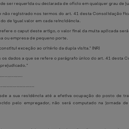
de ser requerida ou declarada de ofício em qualquer grau de ju
não registrado nos termos do art. 41 desta Consolidação ficar
do de igual valor em cada reincidência.
refere o caput deste artigo, o valor final da multa aplicada s
esa ou empresa de pequeno porte.
constitui exceção ao critério da dupla visita." (NR)
 os dados a que se refere o parágrafo único do art. 41 desta C
prejudicado."
..................
............................
 a sua residência até a efetiva ocupação do posto de tra
rnecido pelo empregador, não será computado na jornada de