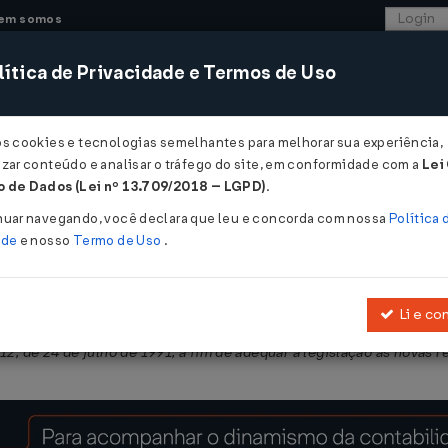
em somos
ítica de Privacidade e Termos de Uso
CONSULTORIA
SISTEMAS
COMÉRCIO EXTER
os cookies e tecnologias semelhantes para melhorar sua experiência,
zar conteúdo e analisar o tráfego do site, em conformidade com a
Lei
 de Dados (Lei nº 13.709/2018 – LGPD)
.
nuar navegando, você declara que leu e concorda com nossa
Política 
ade
e nosso
Termo de Uso
.
Li e co
 aprovada pelo
Decreto-Lei nº 5.452, de 1º de maio de 1943
, e as Le
12, de 24 de julho de 1991, a fim de adequar a legislação às novas r