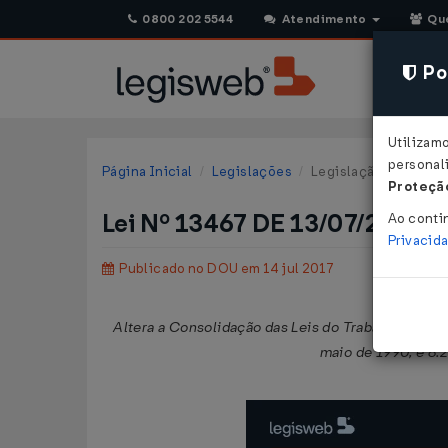
0800 202 5544
Atendimento
Qu
Pol
Utilizam
personali
Página Inicial
Legislações
Legislação Federal
Proteção
Lei Nº 13467 DE 13/07/2017
Ao conti
Privacid
Publicado no DOU em 14 jul 2017
Altera a Consolidação das Leis do Trabalho (CLT),
maio de 1990, e 8.2